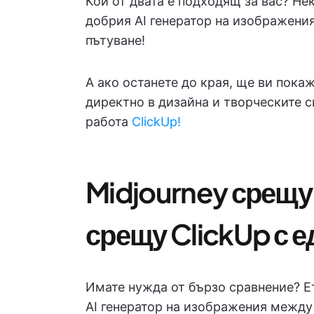
Кой от двата е подходящ за вас? Не
добрия AI генератор на изображени
пътуване!
А ако останете до края, ще ви пока
директно в дизайна и творческите с
работа
ClickUp!
Midjourney срещу 
срещу ClickUp с е
Имате нужда от бързо сравнение? Е
AI генератор на изображения между M