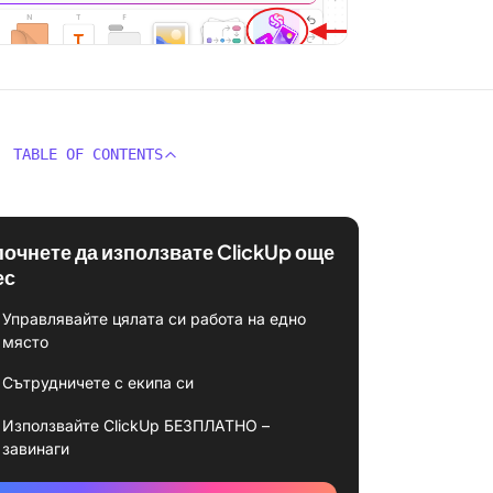
TABLE OF CONTENTS
почнете да използвате ClickUp още
ес
Управлявайте цялата си работа на едно
място
Сътрудничете с екипа си
Използвайте ClickUp БЕЗПЛАТНО –
завинаги