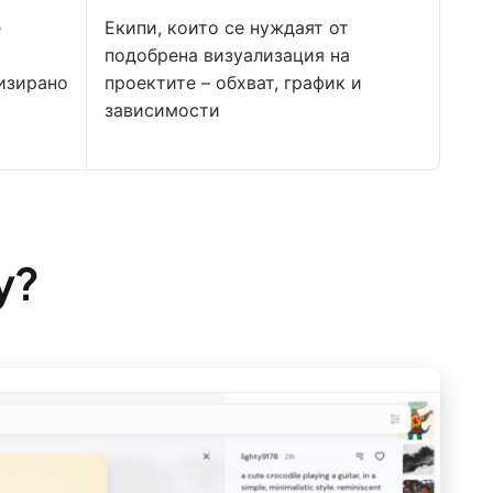
е
Екипи, които се нуждаят от
подобрена визуализация на
изирано
проектите – обхват, график и
зависимости
y?