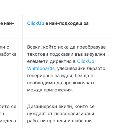
 е най-
ClickUp
е най-подходящ за
пи с
Всеки, който иска да преобразува
работка
текстови подсказки във визуални
елементи директно в
ClickUp
Whiteboards
, улеснявайки бързото
генериране на идеи, без да е
необходимо да превключвате
между приложения.
оито се
Дизайнерски екипи, които се
ен
нуждаят от персонализирани
 модела
работни процеси и шаблони