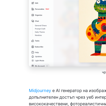
ч
Midjourney
е AI генератор на изображ
допълнителен достъп чрез уеб интер
висококачествени, фотореалистични