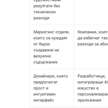
резултати без
технически
разходи
Маркетинг отдели,
Компании, коит
които се нуждаят
да избегнат те
от бързо
разходи за або
създаване на
визуално
съдържание
Дизайнери, които
Разработчици,
предпочитат
интегриращи AI
прост и
изкуство в
интуитивен
персонализира
интерфейс
приложения