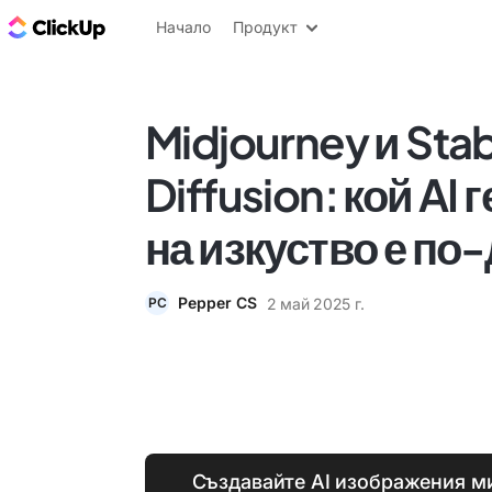
ClickUp блог
Начало
Продукт
Midjourney и Sta
Diffusion: кой AI 
на изкуство е по
Pepper CS
2 май 2025 г.
PC
Създавайте AI изображения ми