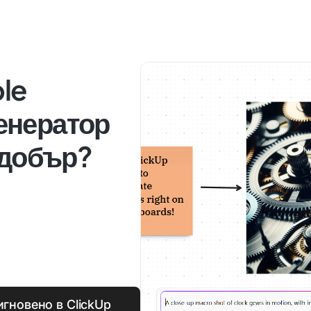
ble
генератор
-добър?
гновено в ClickUp