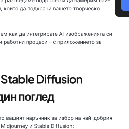
ка разгледаме подробно и да намерим най-
я, който да подхрани вашето творческо
жем как да интегрирате AI изображенията си
и работни процеси – с приложението за
Stable Diffusion
дин поглед
то вашият наръчник за избор на най-добрия
idjourney и Stable Diffusion: