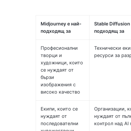
Midjourney е най-
Stable Diffusion
подходящ за
подходящ за
Професионални
Технически еки
творци и
ресурси за раз
художници, които
се нуждаят от
бързи
изображения с
високо качество
Екипи, които се
Организации, к
нуждаят от
нуждаят от пъл
последователни
контрол над AI
художествени