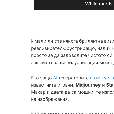
Whiteboards!
Имали ли сте някога брилянтна визия
реализирате? Фрустриращо, нали? Н
просто за да задоволите чистото си
зашеметяващи визуализации може да
Ето защо
AI
генераторите
на изкуст
известните играчи,
Midjourney
и
Sta
Макар и двата да са мощни, те изпо
на изображения.