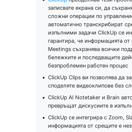
записвате екрана си, да съхран
сложни операции по управление 
автоматично транскрибират ср
изпълними задачи ClickUp се ин
гарантира, че информацията от
Meetings съхранява всички под
бележките и последващите дейс
безпроблемен работен процес
ClickUp Clips ви позволява да з
споделяте видеоклипове без сл
ClickUp AI Notetaker и Brain а
превръщат дискусиите в изпъл
ClickUp се интегрира с Zoom, Sl
информацията от срещите е нез