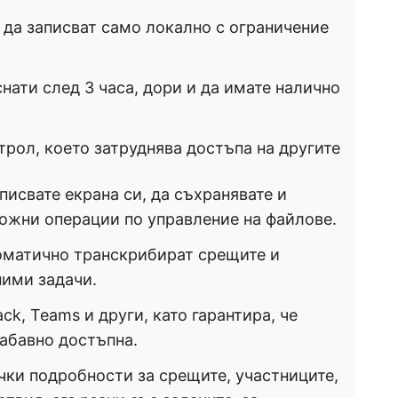
 да записват само локално с ограничение
нати след 3 часа, дори и да имате налично
рол, което затруднява достъпа на другите
аписвате екрана си, да съхранявате и
ожни операции по управление на файлове.
втоматично транскрибират срещите и
ними задачи.
ack, Teams и други, като гарантира, че
абавно достъпна.
ички подробности за срещите, участниците,