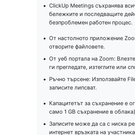
ClickUp Meetings съхранява вс
бележките и последващите дейс
безпроблемен работен процес.
От настолното приложение Zoom
отворите файловете.
От уеб портала на Zoom: Влезте 
ги прегледате, изтеглите или сп
Ръчно търсене: Използвайте Fil
записите липсват.
Капацитетът за съхранение е о
само 1 GB съхранение в облака
Записите може да са с ниска р
интернет връзката на участника