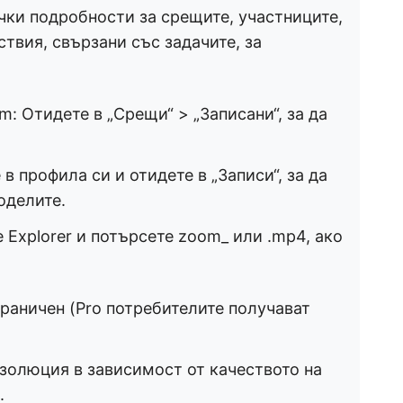
ички подробности за срещите, участниците,
твия, свързани със задачите, за
: Отидете в „Срещи“ > „Записани“, за да
в профила си и отидете в „Записи“, за да
оделите.
e Explorer и потърсете zoom_ или .mp4, ако
граничен (Pro потребителите получават
)
езолюция в зависимост от качеството на
.