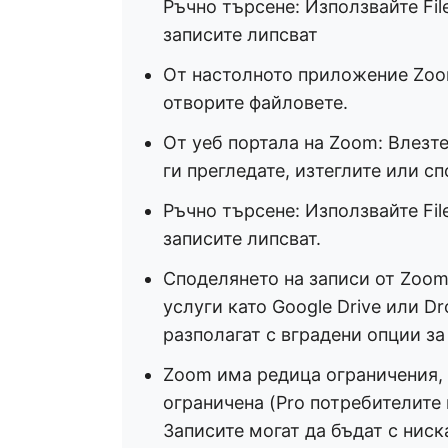
Ръчно търсене: Използвайте Fil
записите липсват
От настолното приложение Zoom
отворите файловете.
От уеб портала на Zoom: Влезте 
ги прегледате, изтеглите или сп
Ръчно търсене: Използвайте Fil
записите липсват.
Споделянето на записи от Zoom 
услуги като Google Drive или D
разполагат с вградени опции за
Zoom има редица ограничения, 
ограничена (Pro потребителите 
Записите могат да бъдат с нис