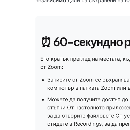
независимо дали са съхранени на в
⏰ 60-секундно 
Ето кратък преглед на местата, к
от Zoom:
Записите от Zoom се съхранява
компютър в папката Zoom или в
Можете да получите достъп до 
стъпки От настолното приложен
за да отворите файловете От уе
отидете в Recordings, за да пре