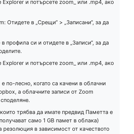
e Explorer и потърсете zoom_ или .mp4, ако
: Отидете в „Срещи“ > „Записани“, за да
в профила си и отидете в „Записи“, за да
оделите.
e Explorer и потърсете zoom_ или .mp4, ако
е по-лесно, когато са качени в облачни
ropbox, а облачните записи от Zoom
 споделяне.
които трябва да имате предвид Паметта е
получават само 1 GB памет в облака)
ка резолюция в зависимост от качеството