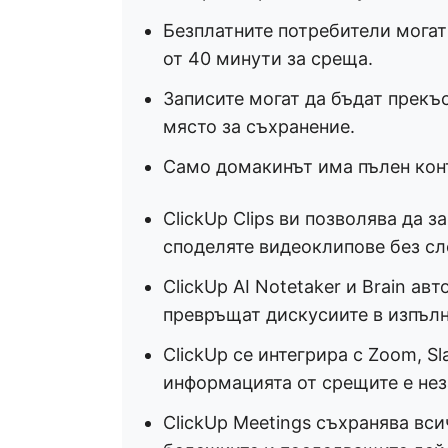
Безплатните потребители могат
от 40 минути за среща.
Записите могат да бъдат прекъс
място за съхранение.
Само домакинът има пълен конт
ClickUp Clips ви позволява да з
споделяте видеоклипове без сл
ClickUp AI Notetaker и Brain а
превръщат дискусиите в изпъл
ClickUp се интегрира с Zoom, Sl
информацията от срещите е нез
ClickUp Meetings съхранява вс