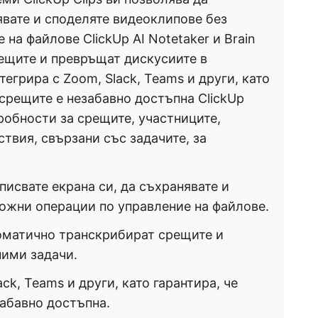
явате и споделяте видеоклипове без
на файлове ClickUp AI Notetaker и Brain
ещите и превръщат дискусиите в
тегрира с Zoom, Slack, Teams и други, като
 срещите е незабавно достъпна ClickUp
робности за срещите, участниците,
твия, свързани със задачите, за
аписвате екрана си, да съхранявате и
ожни операции по управление на файлове.
втоматично транскрибират срещите и
ними задачи.
ack, Teams и други, като гарантира, че
абавно достъпна.