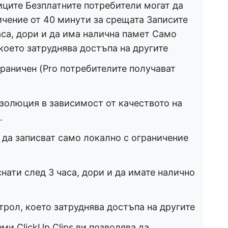
иците Безплатните потребители могат да
ичение от 40 минути за срещата Записите
аса, дори и да има налична памет Само
което затруднява достъпа на другите
граничен (Pro потребителите получават
)
езолюция в зависимост от качеството на
.
 да записват само локално с ограничение
нати след 3 часа, дори и да имате налично
рол, което затруднява достъпа на другите
и ClickUp Clips ви позволява да