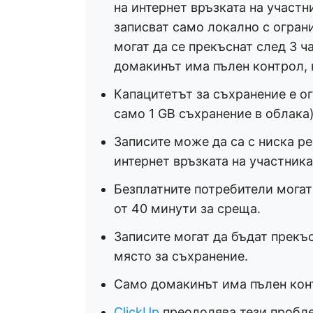
на интернет връзката на участн
записват само локално с огран
могат да се прекъснат след 3 ч
домакинът има пълен контрол, 
Капацитетът за съхранение е о
само 1 GB съхранение в облака
Записите може да са с ниска р
интернет връзката на участника
Безплатните потребители могат
от 40 минути за среща.
Записите могат да бъдат прекъс
място за съхранение.
Само домакинът има пълен конт
ClickUp
преодолява тези проблем