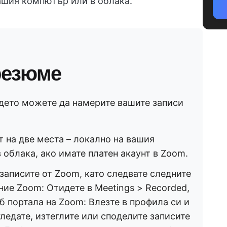
ашия компютър или в облака.
резюме
ъдето можете да намерите вашите записи
т на две места – локално на вашия
 облака, ако имате платен акаунт в Zoom.
записите от Zoom, като следвате следните
ие Zoom: Отидете в Meetings > Recorded,
б портала на Zoom: Влезте в профила си и
гледате, изтеглите или споделите записите