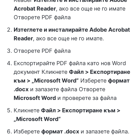
Acrobat Reader
, ако все още не го имате
Отворете PDF файла
Изтеглете и инсталирайте Adobe Acrobat
Reader
, ако все още не го имате.
Отворете PDF файла
Експортирайте PDF файла като нов Word
документ Кликнете
Файл > Експортиране
към > „Microsoft Word”
Изберете
формат
.docx
и запазете файла Отворете
Microsoft Word
и проверете за файла
Кликнете
Файл > Експортиране към >
„Microsoft Word“
Изберете
формат .docx
и запазете файла.