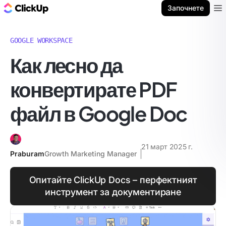
ClickUp блог
Започнете
Ope
GOOGLE WORKSPACE
Как лесно да
конвертирате PDF
файл в Google Doc
21 март 2025 г.
Praburam
Growth Marketing Manager
Опитайте ClickUp Docs – перфектният
инструмент за документиране