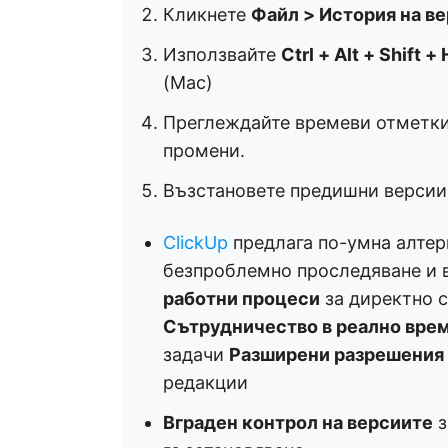
Кликнете
Файл > История на в
Използвайте
Ctrl + Alt + Shift + 
(Mac)
Преглеждайте времеви отметки
промени.
Възстановете предишни версии 
ClickUp
предлага по-умна алтер
безпроблемно проследяване и 
работни процеси
за директно с
Сътрудничество в реално вре
задачи
Разширени разрешения
редакции
Вграден контрол на версиите
з