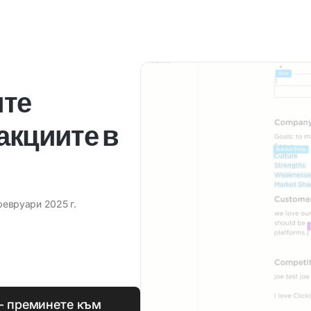
ите
акциите в
февруари 2025 г.
— преминете към