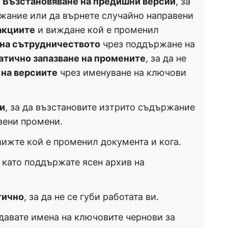
:
Възстановяване на предишни версии
, за
жание или да върнете случайно направени
акциите
и виждане кой е променил
на сътрудничеството
чрез поддържане на
атично запазване на промените
, за да не
 на версиите
чрез именуване на ключови
и
, за да възстановите изтрито съдържание
вени промени.
вижте кой е променил документа и кога.
, като поддържате ясен архив на
тично
, за да не се губи работата ви.
 давате имена на ключовите чернови за