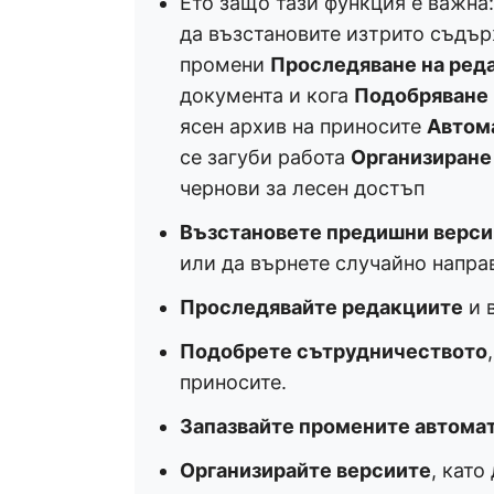
Ето защо тази функция е важна
да възстановите изтрито съдър
промени
Проследяване на ред
документа и кога
Подобряване 
ясен архив на приносите
Автом
се загуби работа
Организиране
чернови за лесен достъп
Възстановете предишни верси
или да върнете случайно напра
Проследявайте редакциите
и 
Подобрете сътрудничеството
приносите.
Запазвайте промените автома
Организирайте версиите
, като