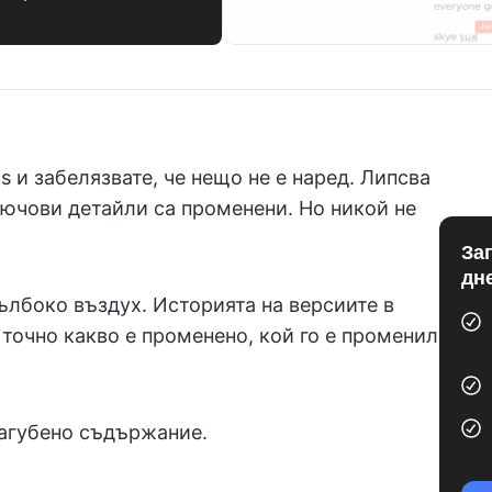
s и забелязвате, че нещо не е наред. Липсва
лючови детайли са променени. Но никой не
За
дн
ълбоко въздух. Историята на версиите в
 точно какво е променено, кой го е променил
загубено съдържание.