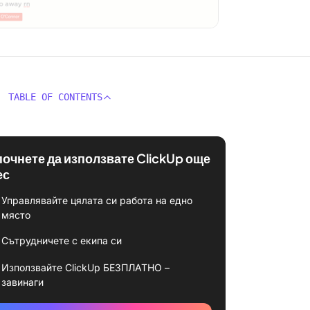
TABLE OF CONTENTS
почнете да използвате ClickUp още
ес
Управлявайте цялата си работа на едно
място
Сътрудничете с екипа си
Използвайте ClickUp БЕЗПЛАТНО –
завинаги