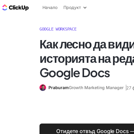
ClickUp блог
Начало
Продукт
GOOGLE WORKSPACE
Как лесно да вид
историята на ред
Google Docs
Praburam
Growth Marketing Manager
27 
Отидете отвъд Google Docs 