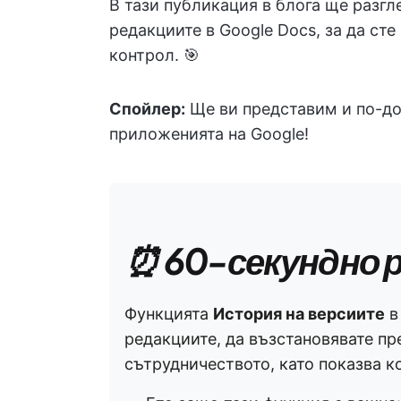
В тази публикация в блога ще разгл
редакциите в Google Docs, за да сте
контрол. 🎯
Спойлер:
Ще ви представим и по-доб
приложенията на Google!
⏰ 60-секундно 
Функцията
История на версиите
в
редакциите, да възстановявате п
сътрудничеството, като показва к