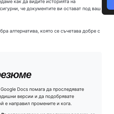
едаме как да видите историята на
 сигурни, че документите ви остават под ваш
ра алтернатива, която се съчетава добре с
резюме
 Google Docs помага да проследявате
редишни версии и да подобрявате
ой е направил промените и кога.