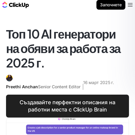
ClickUp блог
Започнете
Ope
Топ 10 AI генератори
на обяви за работа за
2025 г.
16 март 2025 г.
Preethi Anchan
Senior Content Editor
Създавайте перфектни описания на
работни места с ClickUp Brain