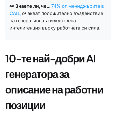
👀 Знаете ли, че...
74% от мениджърите в
САЩ
очакват положително въздействие
на генеративната изкуствена
интелигенция върху работната си сила.
10-те най-добри AI
генератора за
описание на работни
позиции