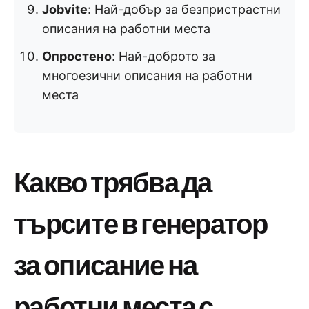
Jobvite
: Най-добър за безпристрастни
описания на работни места
Опростено
: Най-доброто за
многоезични описания на работни
места
Какво трябва да
търсите в генератор
за описание на
работни места с