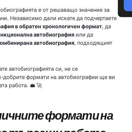
обиографията е от решаващо значение за
ани. Независимо дали искате да подчертаете
рафия в обратен хронологичен формат
, да
нкционална автобиография
или да
омбинирана автобиография
, подходящият
ате автобиографията си, не се
ай-добрите формати на автобиографии ще ви
та работа. 💼 🚀
зличните формати на