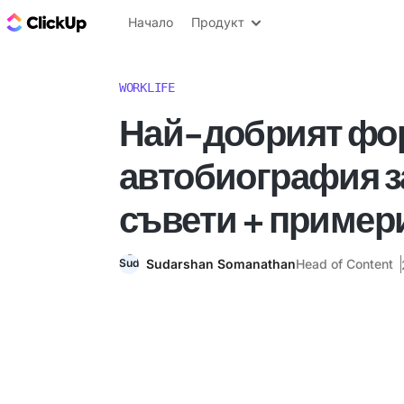
ClickUp блог
Начало
Продукт
WORKLIFE
Най-добрият фо
автобиография за
съвети + пример
Sudarshan Somanathan
Head of Content