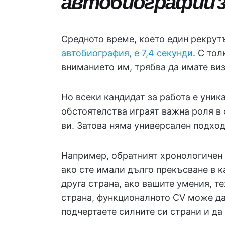
автобиографии 
Средното време, което един рекру
автобиография, е 7,4 секунди
. С то
вниманието им, трябва да имате ви
Но всеки кандидат за работа е уник
обстоятелства играят важна роля в
ви. Затова няма универсален подход
Например, обратният хронологичен 
ако сте имали дълго прекъсване в 
друга страна, ако вашите умения, те
страна, функционалното CV може да
подчертаете силните си страни и д