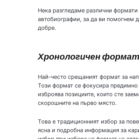
Нека разгледаме различни формати 
автобиографии, за да ви помогнем д
добре.
Хронологичен формат
Най-често срещаният формат за нап
Този формат се фокусира предимно
изброява позициите, които сте заем
скорошните на първо място.
Това е традиционният избор за пов
ясна и подробна информация за кари
избор при избора на формат на авт