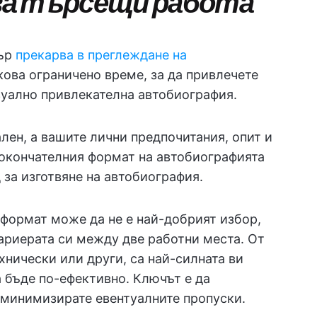
за търсещи работа
тър
прекарва в преглеждане на
лкова ограничено време, за да привлечете
зуално привлекателна автобиография.
ален, а вашите лични предпочитания, опит и
 окончателния формат на автобиографията
 за изготвяне на автобиография.
формат може да не е най-добрият избор,
кариерата си между две работни места. От
хнически или други, са най-силната ви
 бъде по-ефективно. Ключът е да
а минимизирате евентуалните пропуски.