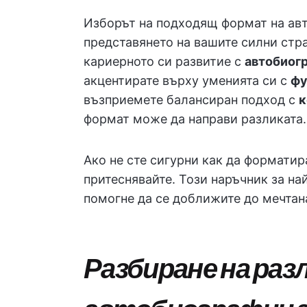
Изборът на подходящ формат на авт
представянето на вашите силни стр
кариерното си развитие с
автобиог
акцентирате върху уменията си с
фу
възприемете балансиран подход с
к
формат може да направи разликата.
Ако не сте сигурни как да форматир
притеснявайте. Този наръчник за н
помогне да се доближите до мечтана
Разбиране на ра