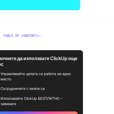
TABLE OF CONTENTS
почнете да използвате ClickUp още
ес
Управлявайте цялата си работа на едно
място
Сътрудничете с екипа си
Използвайте ClickUp БЕЗПЛАТНО –
завинаги