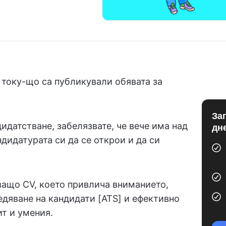
 току-що са публикували обявата за
За
идатстване, забелязвате, че вече има над
дн
ндидатурата си да се открои и да си
ващо CV, което привлича вниманието,
едяване на кандидати [ATS] и ефективно
т и умения.