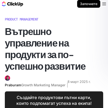
ClickUp блог
Започнете
Ope
PRODUCT MANAGEMENT
Вътрешно
управление на
продукти за по-
успешно развитие
8 март 2025 г.
Praburam
Growth Marketing Manager
Създайте продуктови пътни карти,
които подпомагат успеха на екипа!