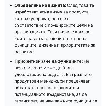
Определяне на визията:
След това те
изработват ясна визия за продукта,
като се уверяват, че тя е в
съответствие с по-широките цели на
организацията. Тази визия е компас,
който насочва решенията относно
функциите, дизайна и приоритетите за
развитие.
Приоритизиране на функциите:
Не
всяко искане може да бъде
удовлетворено веднага. Вътрешните
продуктови мениджъри преценяват
обратната връзка, разходите и
потенциалното въздействие, за да
гарантират, че най-важните функции се