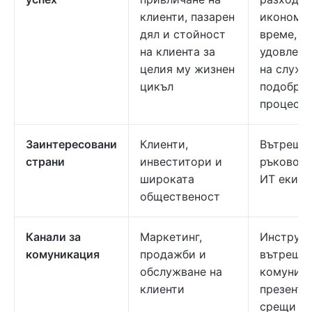
клиенти, пазарен
икономия
дял и стойност
време,
на клиента за
удовлетв
целия му жизнен
на служи
цикъл
подобрен
процесит
Заинтересовани
Клиенти,
Вътрешни
страни
инвеститори и
ръководи
широката
ИТ екипи
общественост
Канали за
Маркетинг,
Инструме
комуникация
продажби и
вътрешн
обслужване на
комуника
клиенти
презента
срещи