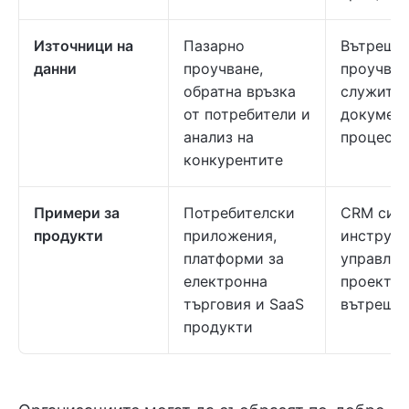
Източници на
Пазарно
Вътрешни
данни
проучване,
проучван
обратна връзка
служител
от потребители и
документ
анализ на
процесит
конкурентите
Примери за
Потребителски
CRM сис
продукти
приложения,
инструме
платформи за
управлен
електронна
проекти 
търговия и SaaS
вътрешни
продукти