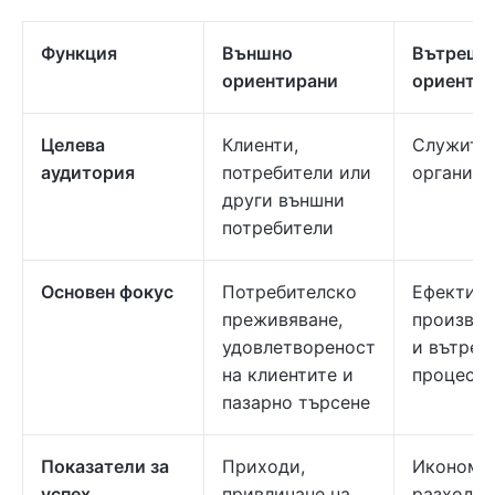
Функция
Външно
Вътрешн
ориентирани
ориенти
Целева
Клиенти,
Служител
аудитория
потребители или
организа
други външни
потребители
Основен фокус
Потребителско
Ефективн
преживяване,
производ
удовлетвореност
и вътреш
на клиентите и
процеси
пазарно търсене
Показатели за
Приходи,
Икономи
успех
привличане на
разходи,