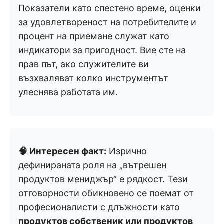
Показатели като спестено време, оценки
за удовлетвореност на потребителите и
процент на приемане служат като
индикатори за пригодност. Вие сте на
прав път, ако служителите ви
възхваляват колко инструментът
улеснява работата им.
🧠 Интересен факт:
Изрично
дефинираната роля на „вътрешен
продуктов мениджър“ е рядкост. Тези
отговорности обикновено се поемат от
професионалисти с длъжности като
продуктов собственик или продуктов