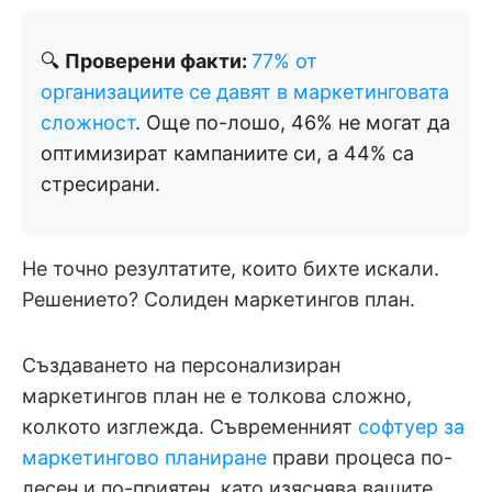
🔍
Проверени факти:
77% от
организациите се давят в маркетинговата
сложност
. Още по-лошо, 46% не могат да
оптимизират кампаниите си, а 44% са
стресирани.
Не точно резултатите, които бихте искали.
Решението? Солиден маркетингов план.
Създаването на персонализиран
маркетингов план не е толкова сложно,
колкото изглежда. Съвременният
софтуер за
маркетингово планиране
прави процеса по-
лесен и по-приятен, като изяснява вашите