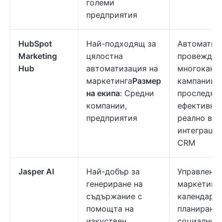
големи
предприятия
HubSpot
Най-подходящ за
Автоматиз
Marketing
цялостна
провеждан
Hub
автоматизация на
многокана
маркетинга
Размер
кампании,
на екипа
: Средни
проследява
компании,
ефективнос
предприятия
реално вре
интеграция
CRM
Jasper AI
Най-добър за
Управление
генериране на
маркетинг
съдържание с
календар,
помощта на
планиране 
изкуствен
социални 