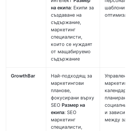
интелект
Размер
персонали
на екипа
: Екипи за
шаблони, 
създаване на
оптимизац
съдържание,
маркетинг
специалисти,
които се нуждаят
от мащабируемо
съдържание
GrowthBar
Най-подходящ за
Управление
маркетингови
маркетинг
планове,
календар,
фокусирани върху
планиране 
SEO
Размер на
социални 
екипа
: SEO
и зависим
маркетинг
между зад
специалисти,