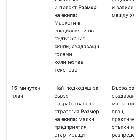
интелект
Размер
и зависим
на екипа
:
между зад
Маркетинг
специалисти по
съдържание,
екипи, създаващи
големи
количества
текстове
15-минутен
Най-подходящ за
Бърза рамк
план
бързо
създаване 
разработване на
маркетинг
стратегия
Размер
план,
на екипа
: Малки
практичес
предприятия,
стъпки и
стартиращи
разпредел