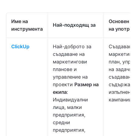
Име на
Основен с
Най-подходящ за
инструмента
на употреб
ClickUp
Най-доброто за
Създаване 
създаване на
маркетинг
маркетингови
план, упра
планове и
на задачи,
управление на
създаване 
проекти
Размер на
съдържани
екипа
:
изпълнение
Индивидуални
кампании
лица, малки
предприятия,
средни
предприятия,