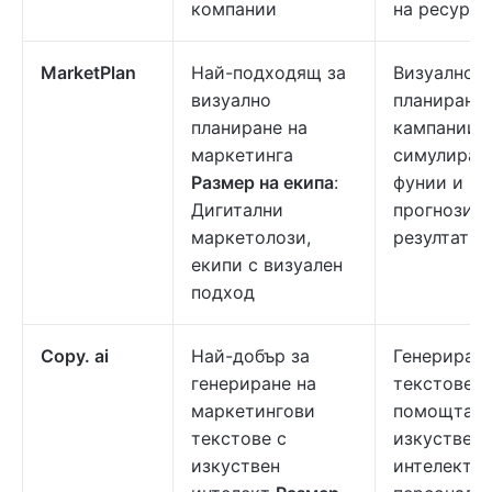
компании
на ресурси
MarketPlan
Най-подходящ за
Визуално
визуално
планиране 
планиране на
кампании,
маркетинга
симулиран
Размер на екипа
:
фунии и
Дигитални
прогнозира
маркетолози,
резултатит
екипи с визуален
подход
Copy. ai
Най-добър за
Генериране
генериране на
текстове с
маркетингови
помощта н
текстове с
изкуствен
изкуствен
интелект,