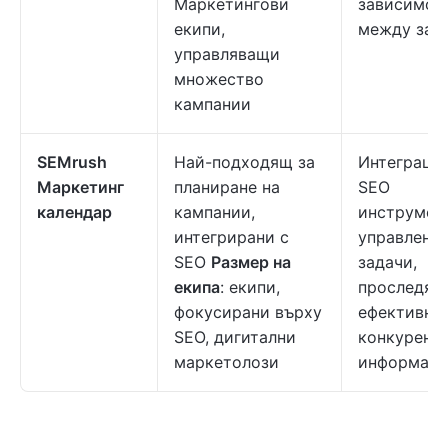
Маркетингови
зависимос
екипи,
между зад
управляващи
множество
кампании
SEMrush
Най-подходящ за
Интеграция
Маркетинг
планиране на
SEO
календар
кампании,
инструмент
интегрирани с
управление
SEO
Размер на
задачи,
екипа
: екипи,
проследява
фокусирани върху
ефективно
SEO, дигитални
конкурент
маркетолози
информаци