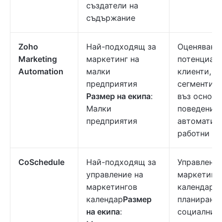
създатели на
съдържание
Zoho
Най-подходящ за
Оценяване 
Marketing
маркетинг на
потенциал
Automation
малки
клиенти,
предприятия
сегментир
Размер на екипа
:
въз основа
Малки
поведение
предприятия
автоматиз
работни п
CoSchedule
Най-подходящ за
Управление
управление на
маркетинг
маркетингов
календар,
календар
Размер
планиране 
на екипа
:
социални 