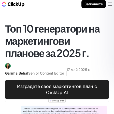
ClickUp блог
Започнете
Ope
Топ 10 генератори на
маркетингови
планове за 2025 г.
17 май 2025 г.
Garima Behal
Senior Content Editor
Изградете своя маркетингов план с
ClickUp AI