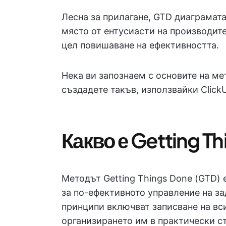
Лесна за прилагане, GTD диаграмата
място от ентусиасти на производит
цел повишаване на ефективността.
Нека ви запознаем с основите на ме
създадете такъв, използвайки Click
Какво е Getting T
Методът Getting Things Done (GTD) 
за по-ефективното управление на за
принципи включват записване на вс
организирането им в практически с