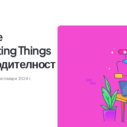
е
ing Things
одителност
октомври 2024 г.