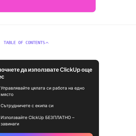
TABLE OF CONTENTS
почнете да използвате ClickUp още
ес
Управлявайте цялата си работа на едно
място
Сътрудничете с екипа си
Използвайте ClickUp БЕЗПЛАТНО –
завинаги