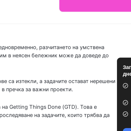
 едновременно, разчитането на умствена
 им в неясен бележник може да доведе до
За
дн
ове са изтекли, а задачите остават нерешени
 в пречка за важни проекти.
а Getting Things Done (GTD). Това е
роследяване на задачите, които трябва да