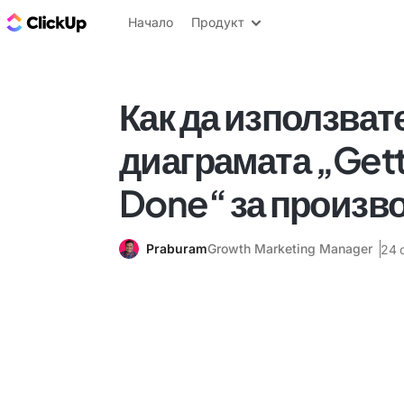
ClickUp блог
Начало
Продукт
Как да използват
диаграмата „Gett
Done“ за произв
Praburam
Growth Marketing Manager
24 