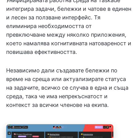
Унифицираната работна среда на Taskade
интегрира задачи, бележки и чатове в единен
и лесен за ползване интерфейс. Тя
елиминира необходимостта от
превключване между няколко приложения,
което намалява когнитивната натовареност и
повишава ефективността.
Независимо дали създавате бележки по
време на среща или актуализирате статуса
на задачите, всичко се случва в една и съща
среда, така че има непрекъснатост и
контекст за всички членове на екипа.