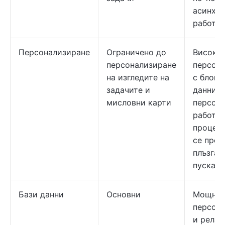
асинхр
работа
Персонализиране
Ограничено до
Висока 
персонализиране
персон
на изгледите на
с блоко
задачите и
данни и
мисловни карти
персон
работн
процеси
се прем
плъзган
пускане
Бази данни
Основни
Мощни,
персон
и рела