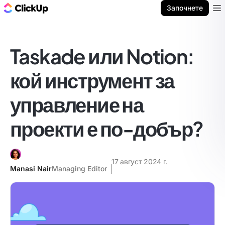
ClickUp блог
Започнете
Ope
Taskade или Notion:
кой инструмент за
управление на
проекти е по-добър?
17 август 2024 г.
Manasi Nair
Managing Editor