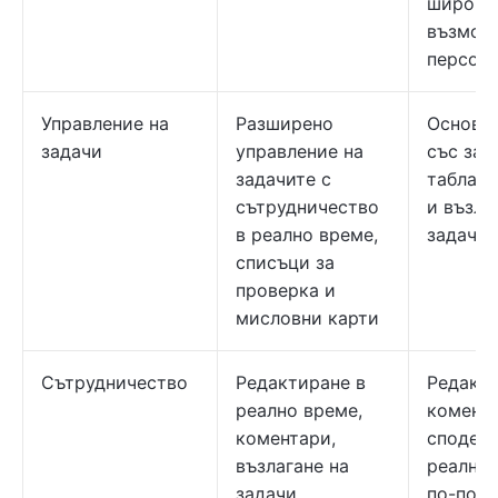
широки
възмож
персон
Управление на
Разширено
Основн
задачи
управление на
със зад
задачите с
табла з
сътрудничество
и възла
в реално време,
задачи
списъци за
проверка и
мисловни карти
Сътрудничество
Редактиране в
Редакти
реално време,
комент
коментари,
споделя
възлагане на
реално 
задачи
по-под