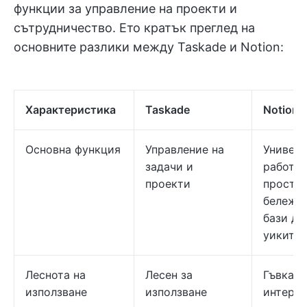
функции за управление на проекти и
сътрудничество. Ето кратък преглед на
основните разлики между Taskade и Notion:
Характеристика
Taskade
Notion
Основна функция
Управление на
Универ
задачи и
работн
проекти
простра
бележки
бази да
уикита
Леснота на
Лесен за
Гъвкав,
използване
използване
интерфе