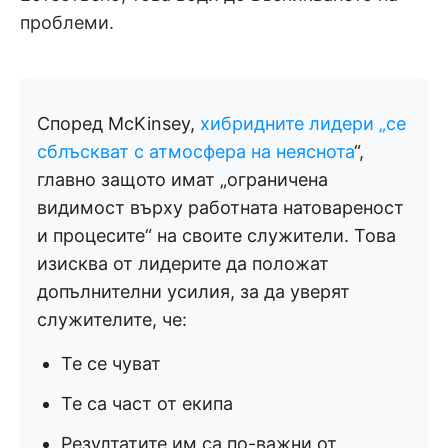
проблеми.
Според McKinsey,
хибридните лидери „се
сблъскват с атмосфера на неяснота
“,
главно защото имат „ограничена
видимост върху работната натовареност
и процесите“ на своите служители. Това
изисква от лидерите да положат
допълнителни усилия, за да уверят
служителите, че:
Те се чуват
Те са част от екипа
Резултатите им са по-важни от