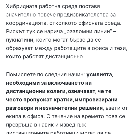
Хибридната работна среда поставя
значително повече предизвикателства за
координацията, отколкото офисната среда.
Рискът тук се нарича „разломни линии“ –
пукнатини, които могат бързо да се
образуват между работещите в офиса и тези,
които работят дистанционно.
Помислете по следния начин:
усилията,
необходими за включването на
дистанционни колеги, означават, че те
често пропускат кратки, импровизирани
разговори и незначителни решения
, взети от
екипа в офиса. С течение на времето това се
превръща в навик и изведнъж
дистанционните работници могат да се