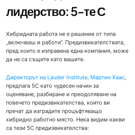
лидерство
: 5-те С
Хибридната работа не е решение от типа
„включваш и работи“. Предизвикателствата,
пред които е изправена една компания, може
да не са същите като вашите.
Директорът на Lauder Institute, Мартин Хаас
,
предлага 5C като чудесен начин за
оценяване, разбиране и преодоляване на
повечето предизвикателства, които ви
пречат да изградите процъфтяващо
хибридно работно място. Нека видим какви
са тези 5C предизвикателства: