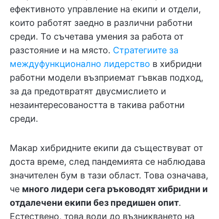
ефективното управление на екипи и отдели,
които работят заедно в различни работни
среди. То съчетава умения за работа от
разстояние и на място.
Стратегиите за
междуфункционално лидерство
в хибридни
работни модели възприемат гъвкав подход,
за да предотвратят двусмислието и
незаинтересоваността в такива работни
среди.
Макар хибридните екипи да съществуват от
доста време, след пандемията се наблюдава
значителен бум в тази област. Това означава,
че
много лидери сега ръководят хибридни и
отдалечени екипи без предишен опит
.
Естествено, това води до възникването на