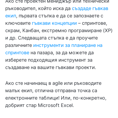
Ако сте проектен мениджър или технически
ръководител, който иска да
създаде гъвкав
екип
, първата стъпка е да се запознаете с
ключовите
гъвкави концепции
– спринтове,
скрам, Канбан, екстремно програмиране (XP)
и др. Следващата стъпка е да проучите
различните
инструменти за планиране на
спринтове
на пазара, за да можете да
изберете подходящия инструмент за
създаване на вашите гъвкави проекти.
Ако сте начинаещ в agile или ръководите
малък екип, отлична отправна точка са
електронните таблици! Или, по-конкретно,
добрият стар Microsoft Excel.