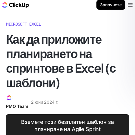
ClickUp блог
Започнете
Ope
MICROSOFT EXCEL
Как да приложите
планирането на
спринтове в Excel (с
шаблони)
2 юни 2024 г.
PMO Team
Вземете този безплатен шаблон за
планиране на Agile Sprint