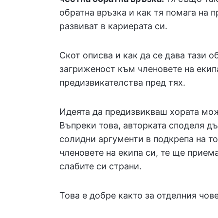
обратна връзка и как тя помага на п
развиват в кариерата си.
Скот описва и как да се дава тази о
загриженост към членовете на екипа
предизвикателства пред тях.
Идеята да предизвикваш хората мож
Въпреки това, авторката споделя д
солидни аргументи в подкрепа на то
членовете на екипа си, те ще прием
слабите си страни.
Това е добре както за отделния човек