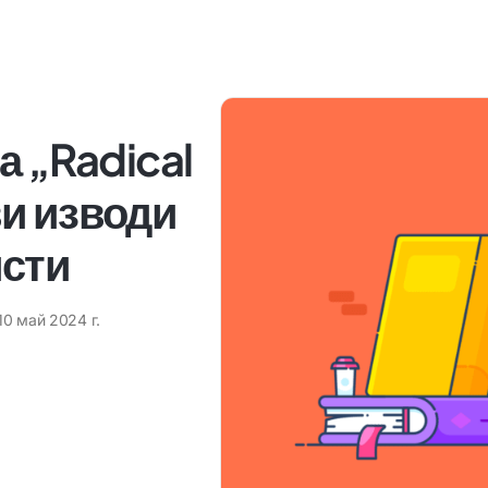
а „Radical
и изводи
исти
10 май 2024 г.