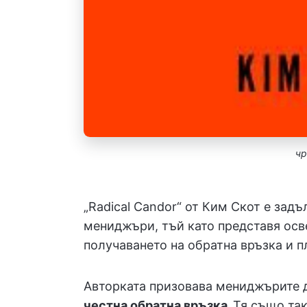
ч
„Radical Candor“ от Ким Скот е зад
мениджъри, тъй като представя осв
получаването на обратна връзка и п
Авторката призовава мениджърите д
честна обратна връзка.
Тя също так