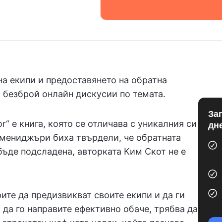
на екипи и предоставянето на обратна
и безброй онлайн дискусии по темата.
За
r“ е книга, която се отличава с уникалния си
дн
 мениджъри биха твърдели, че обратната
бъде подсладена, авторката Ким Скот не е
ите да предизвикват своите екипи и да ги
а да го направите ефективно обаче, трябва да