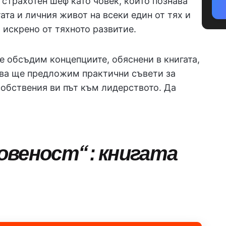
 страхотен шеф като човек, който познава
ата и личния живот на всеки един от тях и
 искрено от тяхното развитие.
ще обсъдим концепциите, обяснени в книгата,
това ще предложим практични съвети за
собствения ви път към лидерството. Да
овеност“: книгата