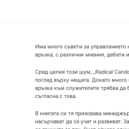
Има много съвети за управлението 
връзка, с различни мнения, дебати 
Сред целия този шум, „Radical Cando
поглед върху нещата. Докато много
връзка към служителите трябва да 
съгласна с това.
В книгата си тя призовава мениджър
насърчават да се учат и развиват. З