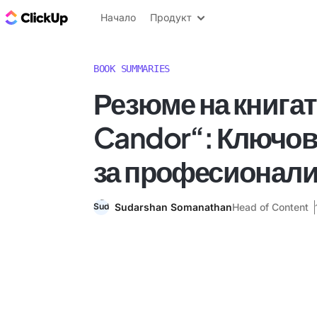
ClickUp блог
Начало
Продукт
BOOK SUMMARIES
Резюме на книгат
Candor“: Ключов
за професионал
Sudarshan Somanathan
Head of Content