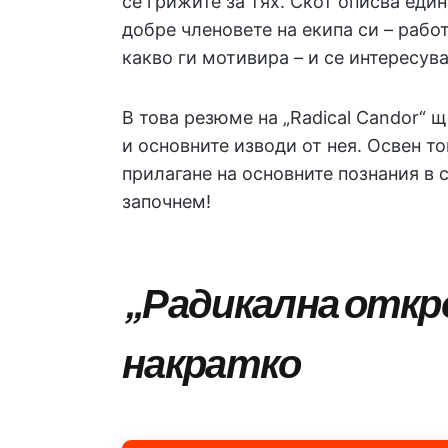
се грижите за тях. Скот описва един
добре членовете на екипа си – работ
какво ги мотивира – и се интересува
В това резюме на „Radical Candor“ 
и основните изводи от нея. Освен 
прилагане на основните познания в 
започнем!
„Радикална откр
накратко