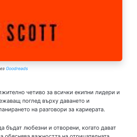
рез
Goodreads
ължително четиво за всички екипни лидери и
ежаващ поглед върху даването и
ланирането на разговори за кариерата.
а бъдат любезни и отворени, когато дават
а обяснява важността на отрицателната