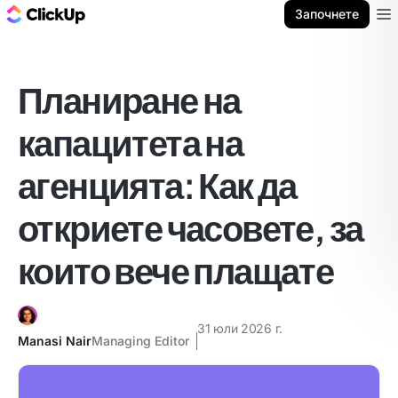
ClickUp блог
Започнете
Ope
Планиране на
капацитета на
агенцията: Как да
откриете часовете, за
които вече плащате
31 юли 2026 г.
Manasi Nair
Managing Editor