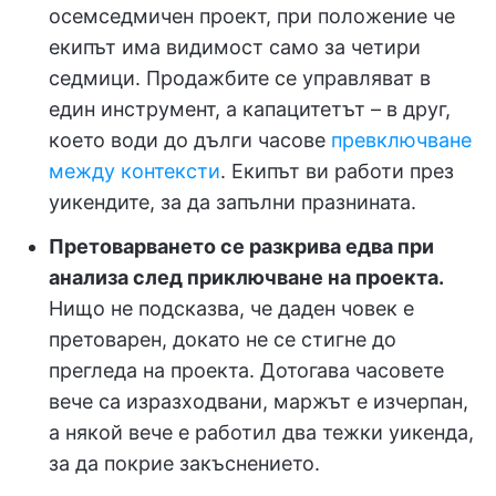
осемседмичен проект, при положение че
екипът има видимост само за четири
седмици. Продажбите се управляват в
един инструмент, а капацитетът – в друг,
което води до дълги часове
превключване
между контексти
. Екипът ви работи през
уикендите, за да запълни празнината.
Претоварването се разкрива едва при
анализа след приключване на проекта.
Нищо не подсказва, че даден човек е
претоварен, докато не се стигне до
прегледа на проекта. Дотогава часовете
вече са изразходвани, маржът е изчерпан,
а някой вече е работил два тежки уикенда,
за да покрие закъснението.