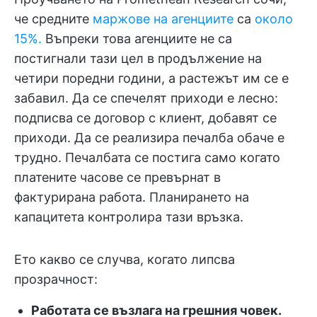
че средните
маржове на агенциите
са
около
15%.
Въпреки това агенциите не са
постигнали тази цел в продължение на
четири поредни години, а растежът им се е
забавил. Да се спечелят приходи е лесно:
подписва се договор с клиент, добавят се
приходи. Да се реализира печалба обаче е
трудно. Печалбата се постига само когато
платените часове се превърнат в
фактурирана работа. Планирането на
капацитета контролира тази връзка.
Ето какво се случва, когато липсва
прозрачност:
Работата се възлага на грешния човек.