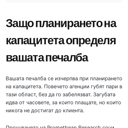
Защо планирането на
капацитета определя
вашата печалба
Вашата печалба се изчерпва при планирането
на капацитета. Повечето агенции губят пари в
тази област, без да го забелязват. Загубата
идва от часовете, за които плащате, но които
никога не достигат до клиента.
Проучването на Promethean Research сочи,