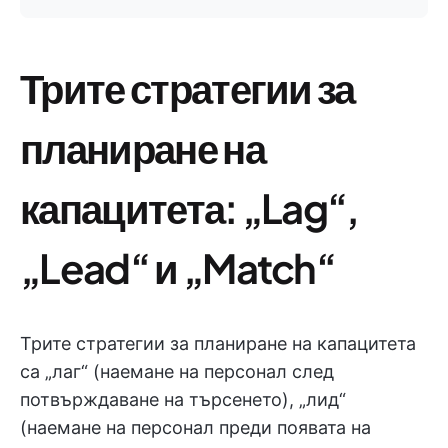
Трите стратегии за
планиране на
капацитета: „Lag“,
„Lead“ и „Match“
Трите стратегии за планиране на капацитета
са „лаг“ (наемане на персонал след
потвърждаване на търсенето), „лид“
(наемане на персонал преди появата на