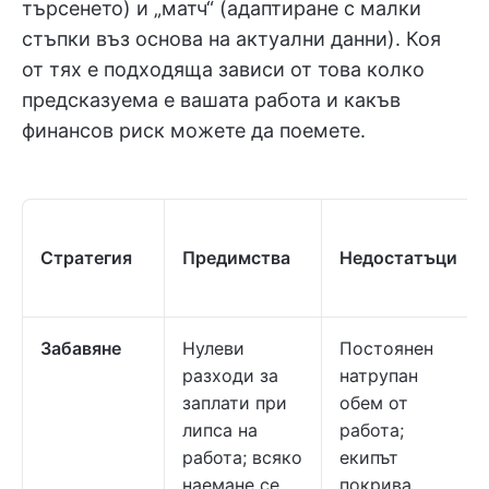
търсенето) и „матч“ (адаптиране с малки
стъпки въз основа на актуални данни). Коя
от тях е подходяща зависи от това колко
предсказуема е вашата работа и какъв
финансов риск можете да поемете.
Стратегия
Предимства
Недостатъци
Забавяне
Нулеви
Постоянен
разходи за
натрупан
заплати при
обем от
липса на
работа;
работа; всяко
екипът
наемане се
покрива