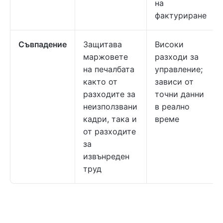
на
фактуриране
Съвпадение
Защитава
Високи
маржовете
разходи за
на печалбата
управление;
както от
зависи от
разходите за
точни данни
неизползвани
в реално
кадри, така и
време
от разходите
за
извънреден
труд