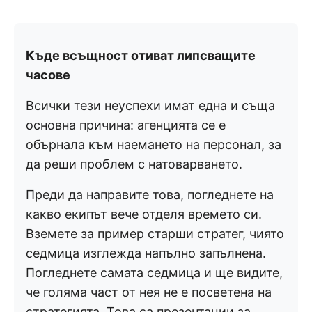
Къде всъщност отиват липсващите
часове
Всички тези неуспехи имат една и съща
основна причина: агенцията се е
обърнала към наемането на персонал, за
да реши проблем с натоварването.
Преди да направите това, погледнете на
какво екипът вече отделя времето си.
Вземете за пример старши стратег, чиято
седмица изглежда напълно запълнена.
Погледнете самата седмица и ще видите,
че голяма част от нея не е посветена на
стратегията. Това са презентации за