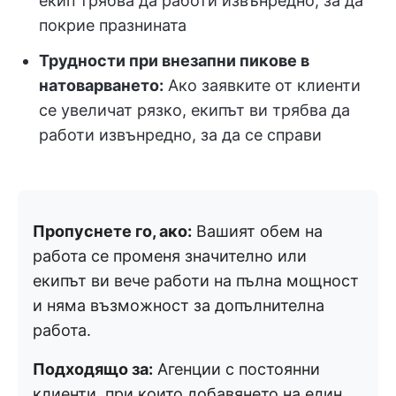
екип трябва да работи извънредно, за да
покрие празнината
Трудности при внезапни пикове в
натоварването:
Ако заявките от клиенти
се увеличат рязко, екипът ви трябва да
работи извънредно, за да се справи
Пропуснете го, ако:
Вашият обем на
работа се променя значително или
екипът ви вече работи на пълна мощност
и няма възможност за допълнителна
работа.
Подходящо за:
Агенции с постоянни
клиенти, при които добавянето на един