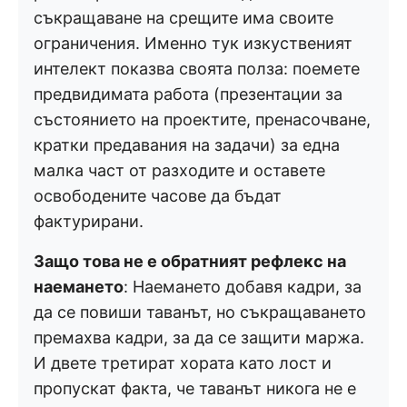
съкращаване на срещите има своите
ограничения. Именно тук изкуственият
интелект показва своята полза: поемете
предвидимата работа (презентации за
състоянието на проектите, пренасочване,
кратки предавания на задачи) за една
малка част от разходите и оставете
освободените часове да бъдат
фактурирани.
Защо това не е обратният рефлекс на
наемането
: Наемането добавя кадри, за
да се повиши таванът, но съкращаването
премахва кадри, за да се защити маржа.
И двете третират хората като лост и
пропускат факта, че таванът никога не е