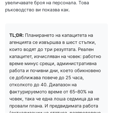
увеличавате броя на персонала. Това
ръководство ви показва как.
TL;DR:
Планирането на капацитета на
агенцията се извършва в шест стъпки,
които водят до три резултата. Реален
капацитет, изчисляван на човек: работно
време минус срещи, административна
работа и почивни дни, което обикновено
се доближава повече до 25 часа,
отколкото до 40. Диапазон на
фактурируемото време от 65–80% на
човек, така че една лоша седмица да не
провали плана. И предвидимата работа
(актуализации на статуса, разпределяне