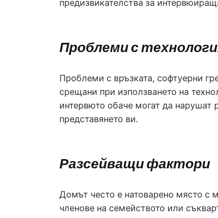
предизвикателства за интервюиращ
Проблеми с технолог
Проблеми с връзката, софтуерни гр
срещани при използването на техно
интервюто обаче могат да нарушат р
представянето ви.
Разсейващи фактори
Домът често е натоварено място с 
членове на семейството или съквар