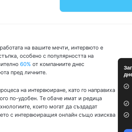
работата на вашите мечти, интервюто е
тъпка, особено с популярността на
зително
60%
от компаниите днес
За
юта пред личните.
дн
роцеса на интервюиране, като го направиха
ного по-удобен. Те обаче имат и редица
ехнологиите, които могат да създадат
нето с интервюиращия онлайн също изисква