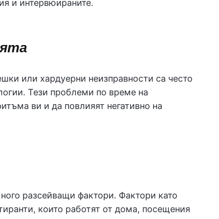
ия и интервюираните.
ията
ешки или хардуерни неизправности са често
логии. Тези проблеми по време на
итъма ви и да повлияят негативно на
много разсейващи фактори. Фактори като
тиранти, които работят от дома, посещения