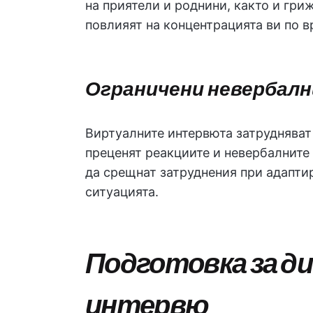
на приятели и роднини, както и гр
повлияят на концентрацията ви по в
Ограничени невербалн
Виртуалните интервюта затруднява
преценят реакциите и невербалните 
да срещнат затруднения при адаптир
ситуацията.
Подготовка за д
интервю