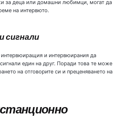
ижи за деца или домашни любимци, могат да
реме на интервюто.
и сигнали
т интервюиращия и интервюирания да
сигнали един на друг. Поради това те може
ането на отговорите си и преценяването на
истанционно