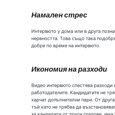
Намален стрес
Интервюто у дома или в друга позна
нервността. Това също така подобря
добре по време на интервюто.
Икономия на разходи
Видео интервюто спестява разходи к
работодателите. Кандидатите не тря
харчат допълнителни пари. От друга
тъй като не трябва да възстановява
за кандидати от други градове, има