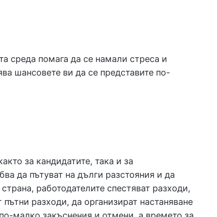
та среда помага да се намали стреса и
ва шансовете ви да се представите по-
акто за кандидатите, така и за
бва да пътуват на дълги разстояния и да
 страна, работодателите спестяват разходи,
т пътни разходи, да организират настаняване
 по-малко закъснения и отмени, а времето за