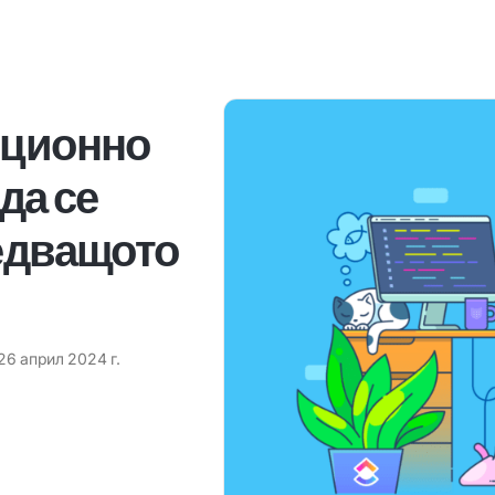
нционно
да се
ледващото
26 април 2024 г.