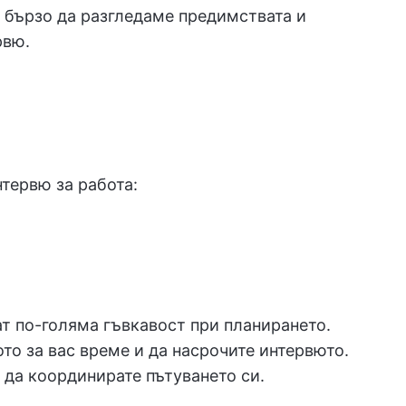
а бързо да разгледаме предимствата и
рвю.
тервю за работа:
т по-голяма гъвкавост при планирането.
о за вас време и да насрочите интервюто.
о да координирате пътуването си.