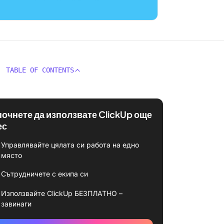
TABLE OF CONTENTS
почнете да използвате ClickUp още
ес
Управлявайте цялата си работа на едно
място
Сътрудничете с екипа си
Използвайте ClickUp БЕЗПЛАТНО –
завинаги