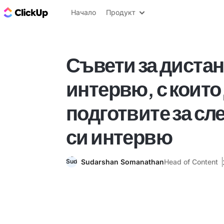
ClickUp блог
Начало
Продукт
Съвети за диста
интервю, с които 
подготвите за с
си интервю
Sudarshan Somanathan
Head of Content