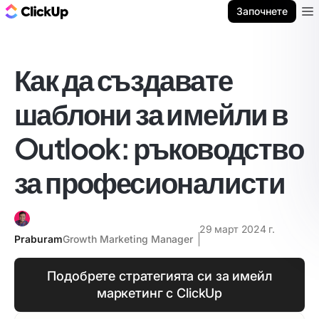
ClickUp блог
Започнете
Ope
Как да създавате
шаблони за имейли в
Outlook: ръководство
за професионалисти
29 март 2024 г.
Praburam
Growth Marketing Manager
Подобрете стратегията си за имейл
маркетинг с ClickUp