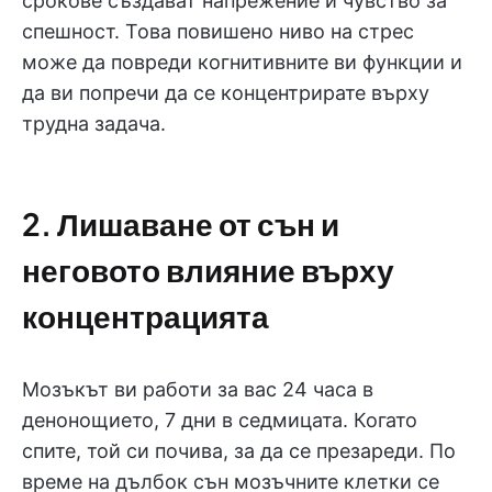
срокове създават напрежение и чувство за
спешност. Това повишено ниво на стрес
може да повреди когнитивните ви функции и
да ви попречи да се концентрирате върху
трудна задача.
2. Лишаване от сън и
неговото влияние върху
концентрацията
Мозъкът ви работи за вас 24 часа в
денонощието, 7 дни в седмицата. Когато
спите, той си почива, за да се презареди. По
време на дълбок сън мозъчните клетки се