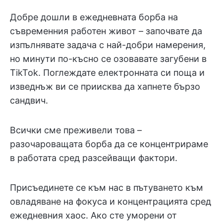
Добре дошли в ежедневната борба на
съвременния работен живот – започвате да
изпълнявате задача с най-добри намерения,
но минути по-късно се озовавате загубени в
TikTok. Поглеждате електронната си поща и
изведнъж ви се приисква да хапнете бързо
сандвич.
Всички сме преживели това –
разочароващата борба да се концентрираме
в работата сред разсейващи фактори.
Присъединете се към нас в пътуването към
овладяване на фокуса и концентрацията сред
ежедневния хаос. Ако сте уморени от