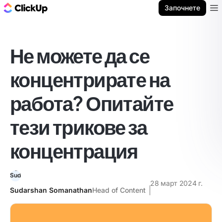
ClickUp блог
Започнете
Ope
Не можете да се
концентрирате на
работа? Опитайте
тези трикове за
концентрация
28 март 2024 г.
Sudarshan Somanathan
Head of Content