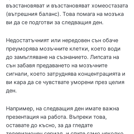
възстановяват и възстановяват хомеостазата
(вътрешния баланс). Това помага на мозъка
ви да се подготви за следващия ден.
Недостатъчният или нередовен сън обаче
преуморява мозъчните клетки, което води
до замъгляване на съзнанието. Липсата на
сън забавя предаването на мозъчните
сигнали, което затруднява концентрацията и
ви кара да се чувствате уморени през целия
ден.
Например, на следващия ден имате важна
презентация на работа. Въпреки това,
оставате до късно, за да гледате
телевизионен сериал, и спите само няколко