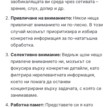
заобикалящата ви среда чрез сетивата –
зрение, слух, допир и др.
Привличане на вниманието:
Някои неща
привличат вниманието ни по-лесно. В този
случай мозъкът приоритизира и избира
конкретна информация за по-нататъшна
обработка.
Селективно внимание:
Веднъж щом нещо
привлече вниманието ни, мозъкът се
фокусира върху конкретни детайли, като
филтрира нерелевантната информация,
което ни помага да останем
концентрирани върху задачата, с която се
занимаваме.
Работна памет:
Представете си я като