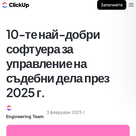
ClickUp блог
Започнете
Ope
10-те най-добри
софтуера за
управление на
съдебни дела през
2025 г.
3 февруари 2025 г.
Engineering Team