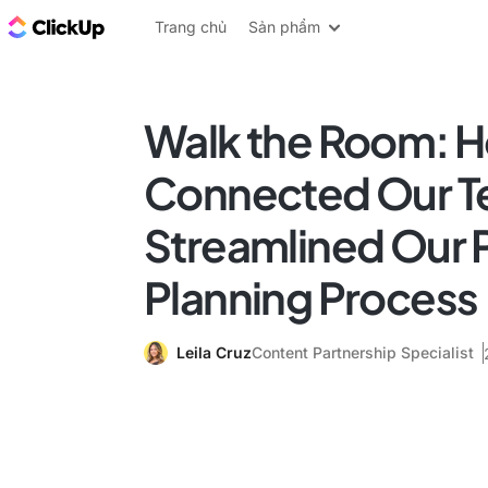
ClickUp Blog
Trang chủ
Sản phẩm
Walk the Room: 
Connected Our T
Streamlined Our 
Planning Process
Leila Cruz
Content Partnership Specialist