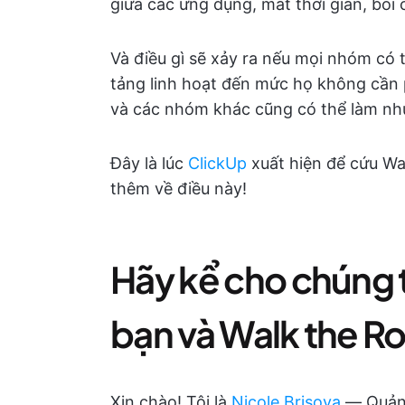
giữa các ứng dụng, mất thời gian, bối 
Và điều gì sẽ xảy ra nếu mọi nhóm có
tảng linh hoạt đến mức họ không cần 
và các nhóm khác cũng có thể làm nh
Đây là lúc
ClickUp
xuất hiện để cứu Wa
thêm về điều này!
Hãy kể cho chúng 
bạn và Walk the 
Xin chào! Tôi là
Nicole Brisova
— Quản 