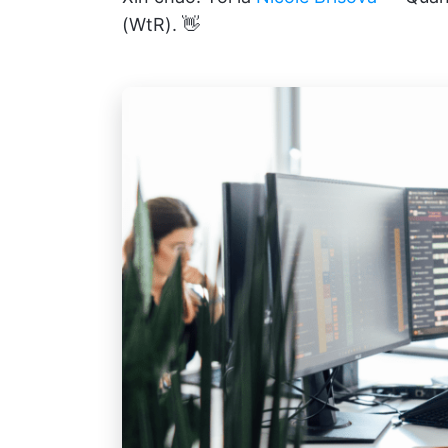
(WtR). 👋