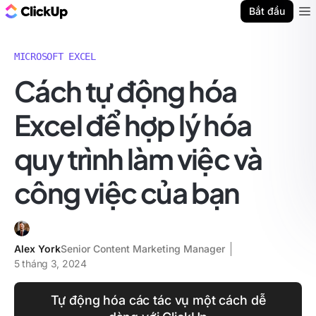
ClickUp Blog
Bắt đầu
Ope
MICROSOFT EXCEL
Cách tự động hóa
Excel để hợp lý hóa
quy trình làm việc và
công việc của bạn
Alex York
Senior Content Marketing Manager
5 tháng 3, 2024
Tự động hóa các tác vụ một cách dễ