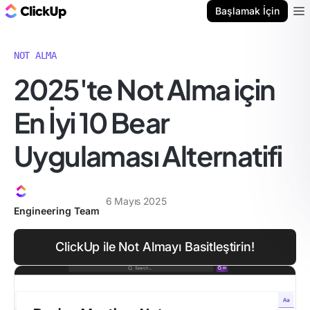
ClickUp Blog
Başlamak İçin
Ope
NOT ALMA
2025'te Not Alma için
En İyi 10 Bear
Uygulaması Alternatifi
6 Mayıs 2025
Engineering Team
ClickUp ile Not Almayı Basitleştirin!