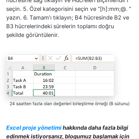
hücresine sağ tıklayın ve Hücreleri Biçimlendir'i
seçin. 5. Özel kategorisini seçin ve “[h]:mm;@. ”
yazın. 6. Tamam'ı tıklayın; B4 hücresinde B2 ve
B3 hücrelerindeki sürelerin toplamı doğru
şekilde görüntülenir.
24 saatten fazla olan değerleri birleştirme örneği (B sütunu)
Excel proje yönetimi
hakkında daha fazla bilgi
edinmek istiyorsanız, blogumuz başlamak için