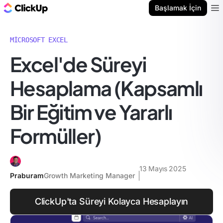
ClickUp Blog
Başlamak İçin
Ope
MICROSOFT EXCEL
Excel'de Süreyi
Hesaplama (Kapsamlı
Bir Eğitim ve Yararlı
Formüller)
13 Mayıs 2025
Praburam
Growth Marketing Manager
ClickUp'ta Süreyi Kolayca Hesaplayın