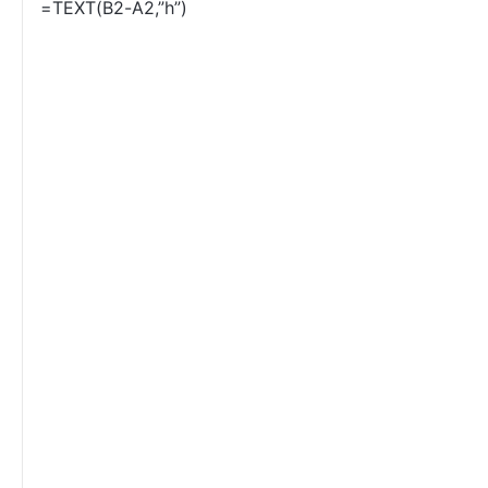
=TEXT(B2-A2,”h”)