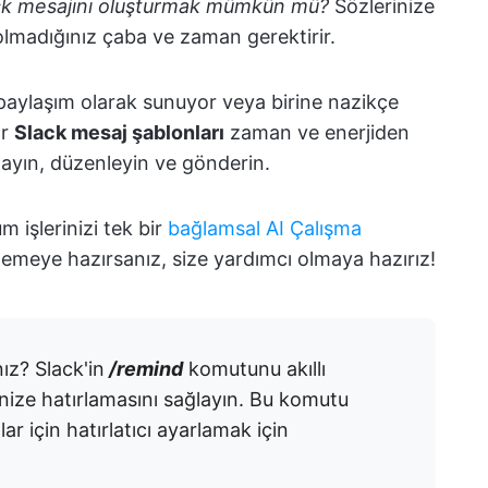
ck mesajını oluşturmak mümkün mü?
Sözlerinize
olmadığınız çaba ve zaman gerektirir.
 paylaşım olarak sunuyor veya birine nazikçe
ır
Slack mesaj şablonları
zaman ve enerjiden
layın, düzenleyin ve gönderin.
m işlerinizi tek bir
bağlamsal AI Çalışma
nemeye hazırsanız, size yardımcı olmaya hazırız!
ız? Slack'in
/remind
komutunu akıllı
rinize hatırlamasını sağlayın. Bu komutu
ar için hatırlatıcı ayarlamak için