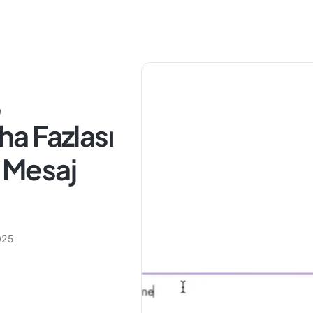
,
aha Fazlası
k Mesaj
025