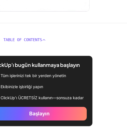
TABLE OF CONTENTS
ckUp'ı bugün kullanmaya başlayın
Tüm işlerinizi tek bir yerden yönetin
Ekibinizle işbirliği yapın
ClickUp'ı ÜCRETSİZ kullanın—sonsuza kadar
Başlayın