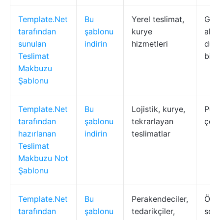
Template.Net
Bu
Yerel teslimat,
Gönd
tarafından
şablonu
kurye
alan
sunulan
indirin
hizmetleri
düze
Teslimat
biçi
Makbuzu
Şablonu
Template.Net
Bu
Lojistik, kurye,
PO 
tarafından
şablonu
tekrarlayan
çokl
hazırlanan
indirin
teslimatlar
Teslimat
Makbuzu Not
Şablonu
Template.Net
Bu
Perakendeciler,
Öğe 
tarafından
şablonu
tedarikçiler,
sevk