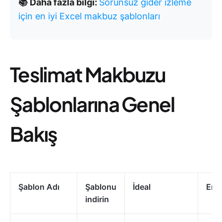
📚 Daha fazla bilgi:
Sorunsuz gider izleme
için en iyi Excel makbuz şablonları
Teslimat Makbuzu
Şablonlarına Genel
Bakış
Şablon Adı
Şablonu
İdeal
En İ
indirin