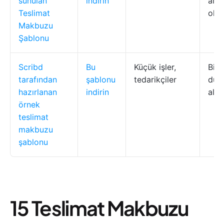
sunulan
indirin
alanl
Teslimat
olu
Makbuzu
Şablonu
Scribd
Bu
Küçük işler,
Bird
tarafından
şablonu
tedarikçiler
düze
hazırlanan
indirin
alan
örnek
teslimat
makbuzu
şablonu
15 Teslimat Makbuzu