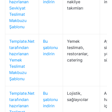
hazırlanan
indirin
nakliye
imz
Sevkiyat
takımları
Teslimat
Makbuzu
Şablonu
Template.Net
Bu
Yemek
Ayrı
tarafından
şablonu
teslimatı,
sipa
hazırlanan
indirin
restoranlar,
yönt
Yemek
catering
süre
Teslimat
Makbuzu
Şablonu
Template.Net
Bu
Lojistik,
Alıc
tarafından
şablonu
sağlayıcılar
hasa
hazırlanan
indirin
için