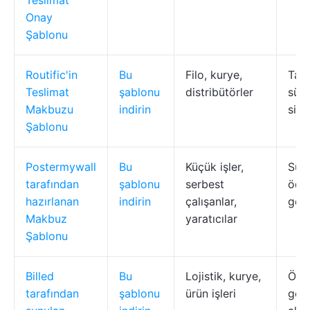
Teslimat
Onay
Şablonu
Routific'in
Bu
Filo, kurye,
Tabl
Teslimat
şablonu
distribütörler
sürü
Makbuzu
indirin
sipa
Şablonu
Postermywall
Bu
Küçük işler,
Sürü
tarafından
şablonu
serbest
ödem
hazırlanan
indirin
çalışanlar,
gör
Makbuz
yaratıcılar
Şablonu
Billed
Bu
Lojistik, kurye,
Öze
tarafından
şablonu
ürün işleri
gönd