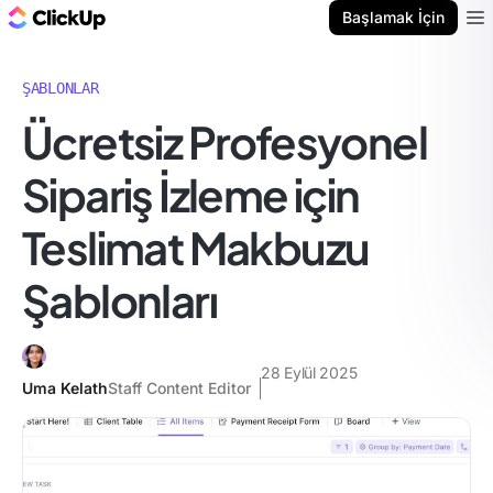
ClickUp Blog
Başlamak İçin
Ope
ŞABLONLAR
Ücretsiz Profesyonel
Sipariş İzleme için
Teslimat Makbuzu
Şablonları
28 Eylül 2025
Uma Kelath
Staff Content Editor