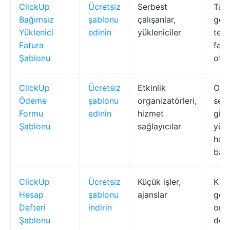
ClickUp
Ücretsiz
Serbest
Tak
Bağımsız
şablonu
çalışanlar,
görü
Yüklenici
edinin
yükleniciler
tesl
Fatura
fatu
Şablonu
otom
ClickUp
Ücretsiz
Etkinlik
Oto
Ödeme
şablonu
organizatörleri,
sen
Formu
edinin
hizmet
giri
Şablonu
sağlayıcılar
yükl
hatı
bağl
ClickUp
Ücretsiz
Küçük işler,
Kita
Hesap
şablonu
ajanslar
görü
Defteri
indirin
ona
Şablonu
dosy