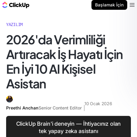
ClickUp Blog
Başlamak İçin
Ope
YAZILIM
2026'da Verimliliği
Artıracak İş Hayatı İçin
En İyi 10 AI Kişisel
Asistan
10 Ocak 2026
Preethi Anchan
Senior Content Editor
ClickUp Brain'i deneyin — İhtiyacınız olan
tek yapay zeka asistanı