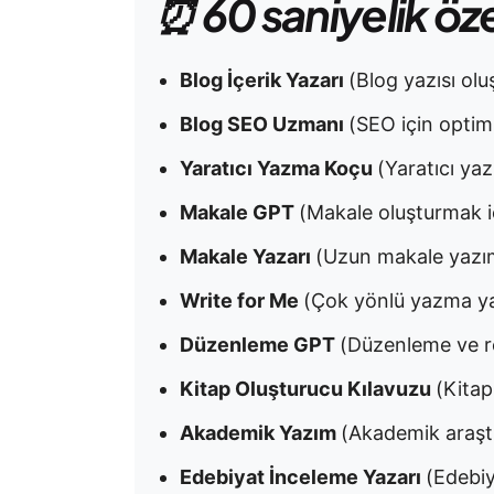
⏰ 60 saniyelik öz
Blog İçerik Yazarı
(Blog yazısı olu
Blog SEO Uzmanı
(SEO için optimiz
Yaratıcı Yazma Koçu
(Yaratıcı yaz
Makale GPT
(Makale oluşturmak iç
Makale Yazarı
(Uzun makale yazımı
Write for Me
(Çok yönlü yazma yar
Düzenleme GPT
(Düzenleme ve re
Kitap Oluşturucu Kılavuzu
(Kitap
Akademik Yazım
(Akademik araştı
Edebiyat İnceleme Yazarı
(Edebiy