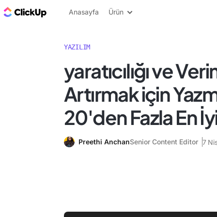
ClickUp Blog
Anasayfa
Ürün
YAZILIM
yaratıcılığı ve Verim
Artırmak için Yaz
20'den Fazla En İy
Preethi Anchan
Senior Content Editor
7 Ni