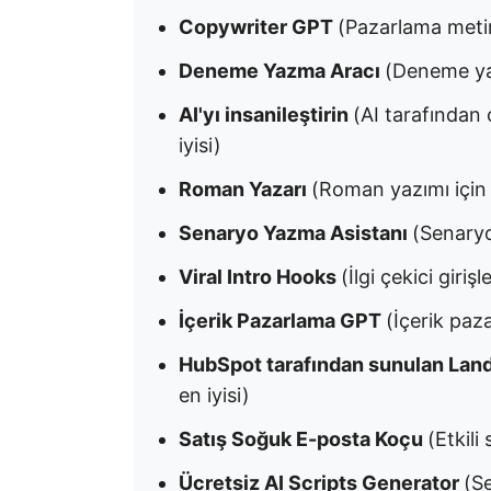
Copywriter GPT
(Pazarlama metinl
Deneme Yazma Aracı
(Deneme yaz
AI'yı insanileştirin
(AI tarafından 
iyisi)
Roman Yazarı
(Roman yazımı için 
Senaryo Yazma Asistanı
(Senaryo 
Viral Intro Hooks
(İlgi çekici giriş
İçerik Pazarlama GPT
(İçerik paza
HubSpot tarafından sunulan Lan
en iyisi)
Satış Soğuk E-posta Koçu
(Etkili
Ücretsiz AI Scripts Generator
(Se