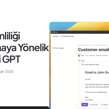
liliği
maya Yönelik
i GPT
san 2025