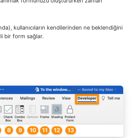
 tanımak formunuzu oluştururken zaman
da), kullanıcıların kendilerinden ne beklendiğini
li bir form sağlar.