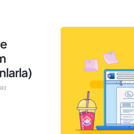
de
rm
larla)
022