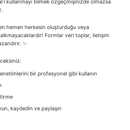
ice'i kullanmayı bilmek özgeçmişinizde olmazsa
z.
emen hemen herkesin oluşturduğu veya
lkmayacaklardır! Formlar veri toplar, iletişim
azandırır. ✨
ceksiniz:
enetimlerini bir profesyonel gibi kullanın
n
ştirme
uyun, kaydedin ve paylaşın