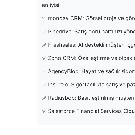
en iyisi
✅ monday CRM: Görsel proje ve görev
✅ Pipedrive: Satış boru hattınızı yöne
✅ Freshsales: AI destekli müşteri içgörü
✅ Zoho CRM: Özelleştirme ve ölçekleneb
✅ AgencyBloc: Hayat ve sağlık sigorta
✅ Insureio: Sigortacılıkta satış ve p
✅ Radiusbob: Basitleştirilmiş müşteri 
✅ Salesforce Financial Services Clou