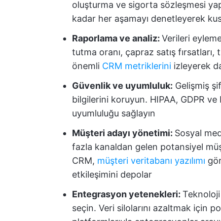
oluşturma ve sigorta sözleşmesi ya
kadar her aşamayı denetleyerek kus
Raporlama ve analiz:
Verileri eylem
tutma oranı, çapraz satış fırsatları, 
önemli
CRM metriklerini
izleyerek da
Güvenlik ve uyumluluk:
Gelişmiş şif
bilgilerini koruyun. HIPAA, GDPR ve 
uyumluluğu sağlayın
Müşteri adayı yönetimi:
Sosyal med
fazla kanaldan gelen potansiyel müşte
CRM,
müşteri veritabanı yazılımı
gör
etkileşimini depolar
Entegrasyon yetenekleri:
Teknoloji
seçin. Veri silolarını azaltmak için