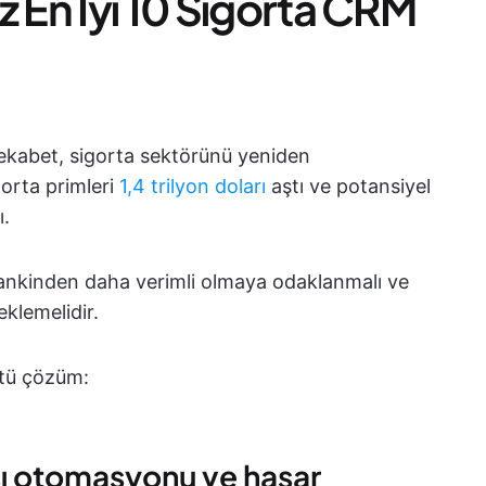
z En İyi 10 Sigorta CRM
 rekabet, sigorta sektörünü yeniden
gorta primleri
1,4 trilyon doları
aştı ve potansiyel
ı.
ankinden daha verimli olmaya odaklanmalı ve
klemelidir.
stü çözüm:
ışı otomasyonu ve hasar