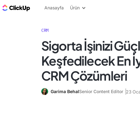
ClickUp Blog
Anasayfa
Ürün
CRM
Sigorta İşinizi Güç
Keşfedilecek En İy
CRM Çözümleri
Garima Behal
Senior Content Editor
23 Oc