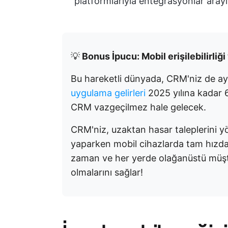
platformlarıyla entegrasyonlar aray
💡
Bonus İpucu: Mobil erişilebilirliğ
Bu hareketli dünyada, CRM'niz de a
uygulama gelirleri
2025 yılına kadar 
CRM vazgeçilmez hale gelecek.
CRM'niz, uzaktan hasar taleplerini yö
yaparken mobil cihazlarda tam hızda ç
zaman ve her yerde olağanüstü müşter
olmalarını sağlar!