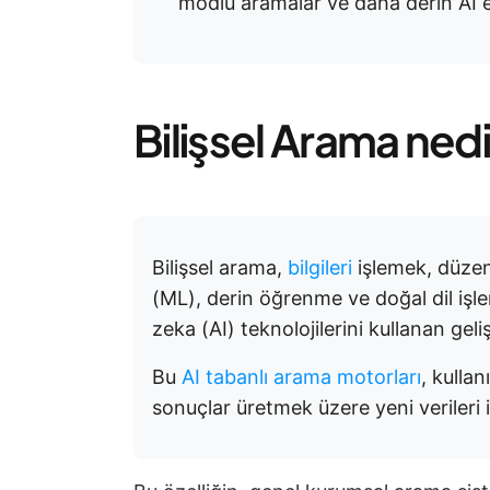
modlu aramalar ve daha derin AI 
Bilişsel Arama ned
Bilişsel arama,
bilgileri
işlemek, düzen
(ML), derin öğrenme ve doğal dil işl
zeka (AI) teknolojilerini kullanan geli
Bu
AI tabanlı arama motorları
, kulla
sonuçlar üretmek üzere yeni verileri iş