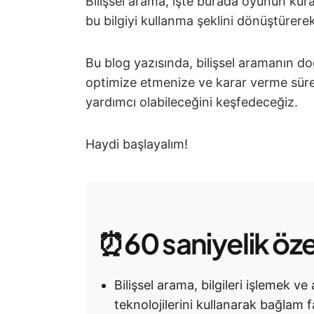
Bilişsel arama, işte burada oyunun kural
bu bilgiyi kullanma şeklini dönüştürerek 
Bu blog yazısında, bilişsel aramanın doğ
optimize etmenize ve karar verme sürec
yardımcı olabileceğini keşfedeceğiz.
Haydi başlayalım!
⏰60 saniyelik öz
Bilişsel arama, bilgileri işlemek v
teknolojilerini kullanarak bağlam 