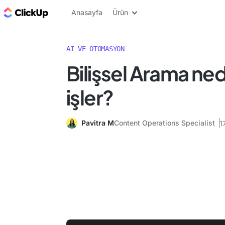
ClickUp Blog
Anasayfa
Ürün
AI VE OTOMASYON
Bilişsel Arama nedi
işler?
Pavitra M
Content Operations Specialist
1