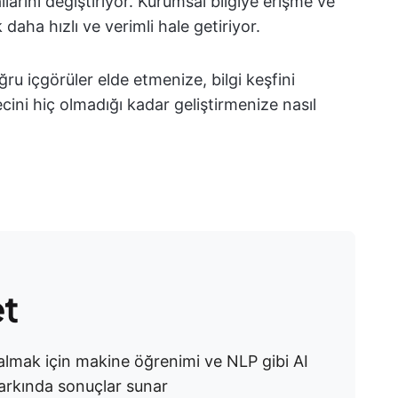
larını değiştiriyor. Kurumsal bilgiye erişme ve
daha hızlı ve verimli hale getiriyor.
ru içgörüler elde etmenize, bilgi keşfini
ini hiç olmadığı kadar geliştirmenize nasıl
et
e almak için makine öğrenimi ve NLP gibi AI
farkında sonuçlar sunar