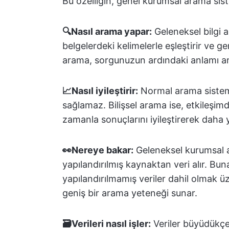
Bu özelliğin, genel kurumsal arama sis
🔍Nasıl arama yapar:
Geleneksel bilgi 
belgelerdeki kelimelerle eşleştirir ve ge
arama, sorgunuzun ardındaki anlamı an
📈Nasıl iyileştirir:
Normal arama sisteml
sağlamaz. Bilişsel arama ise, etkileşi
zamanla sonuçlarını iyileştirerek daha ya
👀Nereye bakar:
Geleneksel kurumsal ar
yapılandırılmış kaynaktan veri alır. Buna
yapılandırılmamış veriler dahil olmak 
geniş bir arama yeteneği sunar.
🗃️Verileri nasıl işler:
Veriler büyüdükçe