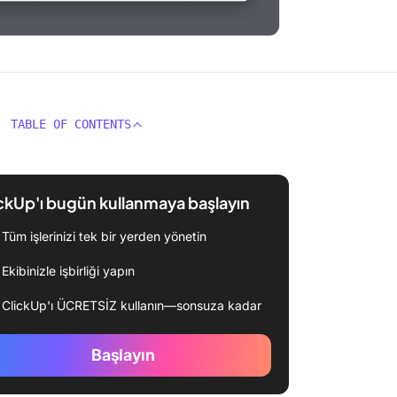
TABLE OF CONTENTS
ckUp'ı bugün kullanmaya başlayın
Tüm işlerinizi tek bir yerden yönetin
Ekibinizle işbirliği yapın
ClickUp'ı ÜCRETSİZ kullanın—sonsuza kadar
Başlayın