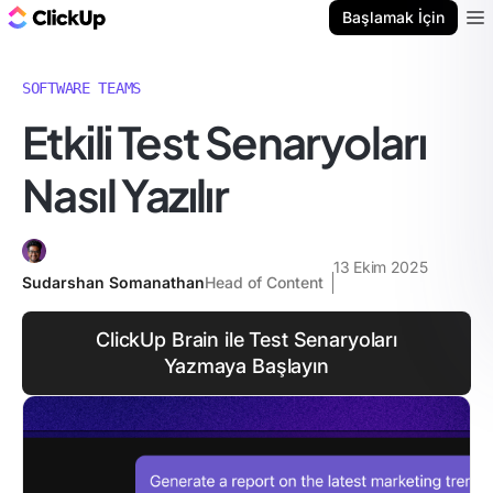
ClickUp Blog
Başlamak İçin
Ope
SOFTWARE TEAMS
Etkili Test Senaryoları
Nasıl Yazılır
13 Ekim 2025
Sudarshan Somanathan
Head of Content
ClickUp Brain ile Test Senaryoları
Yazmaya Başlayın