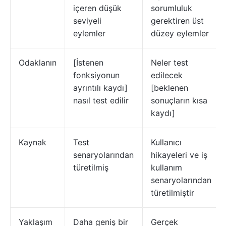
içeren düşük
sorumluluk
seviyeli
gerektiren üst
eylemler
düzey eylemler
Odaklanın
[İstenen
Neler test
fonksiyonun
edilecek
ayrıntılı kaydı]
[beklenen
nasıl test edilir
sonuçların kısa
kaydı]
Kaynak
Test
Kullanıcı
senaryolarından
hikayeleri ve iş
türetilmiş
kullanım
senaryolarından
türetilmiştir
Yaklaşım
Daha geniş bir
Gerçek