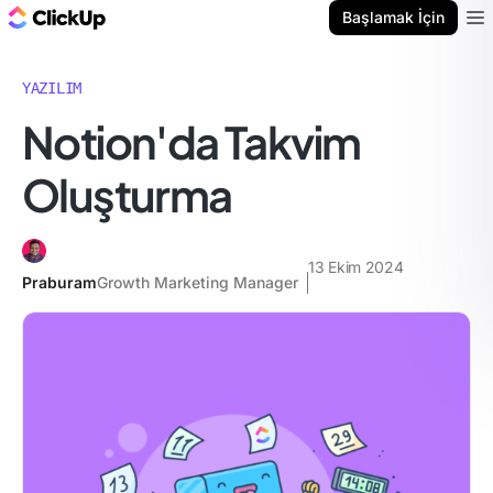
ClickUp Blog
Başlamak İçin
Ope
YAZILIM
Notion'da Takvim
Oluşturma
13 Ekim 2024
Praburam
Growth Marketing Manager