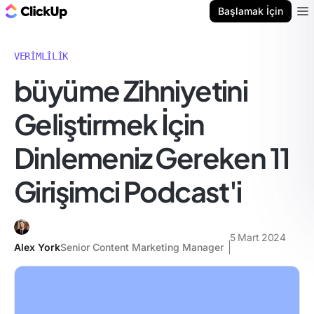
ClickUp Blog
Başlamak İçin
Ope
VERIMLILIK
büyüme Zihniyetini
Geliştirmek İçin
Dinlemeniz Gereken 11
Girişimci Podcast'i
5 Mart 2024
Alex York
Senior Content Marketing Manager