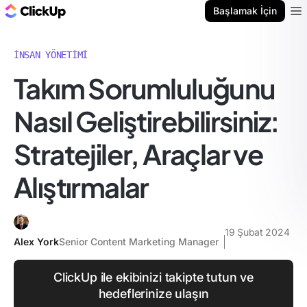
ClickUp Blog
Başlamak İçin
Ope
İNSAN YÖNETIMI
Takım Sorumluluğunu
Nasıl Geliştirebilirsiniz:
Stratejiler, Araçlar ve
Alıştırmalar
19 Şubat 2024
Alex York
Senior Content Marketing Manager
ClickUp ile ekibinizi takipte tutun ve
hedeflerinize ulaşın