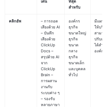
เด่น
ที่สุด
สำหรับ
คลิกอัพ
– การถอด
องค์กร
มีแผนฟ
เสียงด้วย AI
ธุรกิจ
ให้บริก
– บันทึก
ขนาดใหญ่
สามาร
เสียงด้วย
ธุรกิจ
ปรับแต่
ClickUp
ขนาด
ได้สำหร
Docs –
กลาง
องค์กร
สรุปด้วย AI
ธุรกิจ
จาก
ขนาดเล็ก
ClickUp
และบุคคล
Brain –
ทั่วไป
การผสาน
งานกับ
ระบบต่าง ๆ
– รองรับ
หลายภาษา