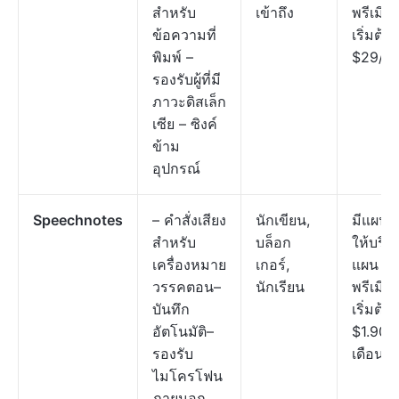
สำหรับ
เข้าถึง
พรีเมีย
ข้อความที่
เริ่มต้นที
พิมพ์ –
$29/เด
รองรับผู้ที่มี
ภาวะดิสเล็ก
เซีย – ซิงค์
ข้าม
อุปกรณ์
Speechnotes
– คำสั่งเสียง
นักเขียน,
มีแผนฟ
สำหรับ
บล็อก
ให้บริก
เครื่องหมาย
เกอร์,
แผน
วรรคตอน–
นักเรียน
พรีเมีย
บันทึก
เริ่มต้นที
อัตโนมัติ–
$1.90 ต
รองรับ
เดือน
ไมโครโฟน
ภายนอก