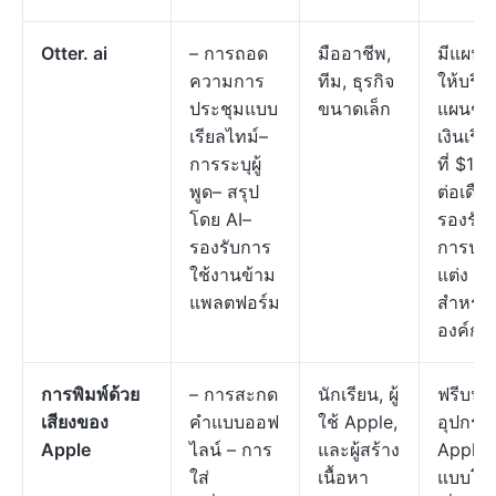
Otter. ai
– การถอด
มืออาชีพ,
มีแผนฟ
ความการ
ทีม, ธุรกิจ
ให้บริก
ประชุมแบบ
ขนาดเล็ก
แผนชำ
เรียลไทม์–
เงินเริ่ม
การระบุผู้
ที่ $16.
พูด– สรุป
ต่อเดือ
โดย AI–
รองรับ
รองรับการ
การปรั
ใช้งานข้าม
แต่ง
แพลตฟอร์ม
สำหรับ
องค์กร
การพิมพ์ด้วย
– การสะกด
นักเรียน, ผู้
ฟรีบน
เสียงของ
คำแบบออฟ
ใช้ Apple,
อุปกรณ
Apple
ไลน์ – การ
และผู้สร้าง
Apple;
ใส่
เนื้อหา
แบบโป