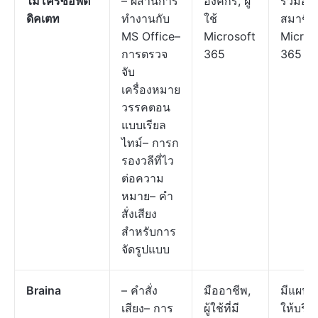
ไมโครซอฟต์
– ผสานการ
องค์กร, ผู้
รวมอยู่
ดิคเตท
ทำงานกับ
ใช้
สมาชิก
MS Office–
Microsoft
Micros
การตรวจ
365
365
จับ
เครื่องหมาย
วรรคตอน
แบบเรียล
ไทม์– การก
รองวลีที่ไว
ต่อความ
หมาย– คำ
สั่งเสียง
สำหรับการ
จัดรูปแบบ
Braina
– คำสั่ง
มืออาชีพ,
มีแผนฟ
เสียง– การ
ผู้ใช้ที่มี
ให้บริก