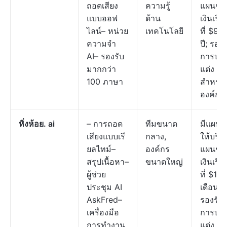
ถอดเสียง
ความรู้
แผนชำ
แบบออฟ
ด้าน
เงินเริ่ม
ไลน์– หน่วย
เทคโนโลยี
ที่ $99 
ความจำ
ปี; รองร
AI– รองรับ
การปรั
มากกว่า
แต่ง
100 ภาษา
สำหรับ
องค์กร
หิ่งห้อย. ai
– การถอด
ทีมขนาด
มีแผนฟ
เสียงแบบเรี
กลาง,
ให้บริก
ยลไทม์–
องค์กร
แผนชำ
สรุปเนื้อหา–
ขนาดใหญ่
เงินเริ่ม
ผู้ช่วย
ที่ $18 
ประชุม AI
เดือน;
AskFred–
รองรับ
เครื่องมือ
การปรั
การทำงาน
แต่ง