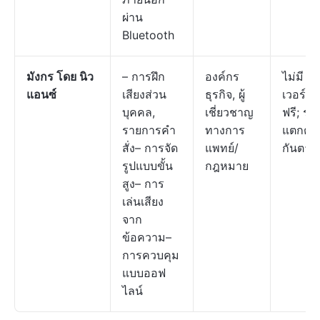
ผ่าน
Bluetooth
มังกร โดย นิว
– การฝึก
องค์กร
ไม่มี
แอนซ์
เสียงส่วน
ธุรกิจ, ผู้
เวอร์ชั
บุคคล,
เชี่ยวชาญ
ฟรี; รา
รายการคำ
ทางการ
แตกต่า
สั่ง– การจัด
แพทย์/
กันตามร
รูปแบบขั้น
กฎหมาย
สูง– การ
เล่นเสียง
จาก
ข้อความ–
การควบคุม
แบบออฟ
ไลน์