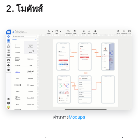
2. โมคัพส์
ผ่านทาง
Moqups