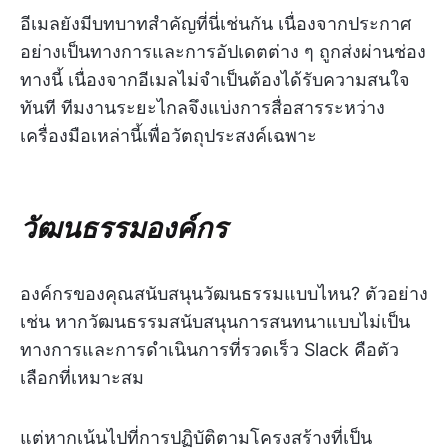
อีเมลยังมีบทบาทสำคัญที่นี่เช่นกัน เนื่องจากประกาศ
อย่างเป็นทางการและการอัปเดตต่าง ๆ ถูกส่งผ่านช่อง
ทางนี้ เนื่องจากอีเมลไม่จำเป็นต้องได้รับความสนใจ
ทันที ทีมงานระยะไกลจึงแบ่งการสื่อสารระหว่าง
เครื่องมือเหล่านี้เพื่อวัตถุประสงค์เฉพาะ
วัฒนธรรมองค์กร
องค์กรของคุณสนับสนุนวัฒนธรรมแบบไหน? ตัวอย่าง
เช่น หากวัฒนธรรมสนับสนุนการสนทนาแบบไม่เป็น
ทางการและการดำเนินการที่รวดเร็ว Slack คือตัว
เลือกที่เหมาะสม
แต่หากเน้นไปที่การปฏิบัติตามโครงสร้างที่เป็น