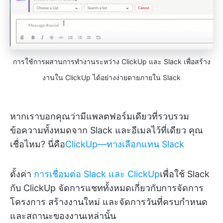
การใช้การผสานการทำงานระหว่าง ClickUp และ Slack เพื่อสร้าง
งานใน ClickUp ได้อย่างง่ายดายภายใน Slack
หากเราบอกคุณว่ามีแพลตฟอร์มเดียวที่รวบรวม
ข้อความทั้งหมดจาก Slack และอีเมลไว้ที่เดียว คุณ
เชื่อไหม? นี่คือ
ClickUp—ทางเลือกแทน Slack
ตั้งค่า
การเชื่อมต่อ Slack และ ClickUp
เพื่อใช้ Slack
กับ ClickUp จัดการแชททั้งหมดเกี่ยวกับการจัดการ
โครงการ สร้างงานใหม่ และจัดการวันที่ครบกำหนด
และสถานะของงานเหล่านั้น