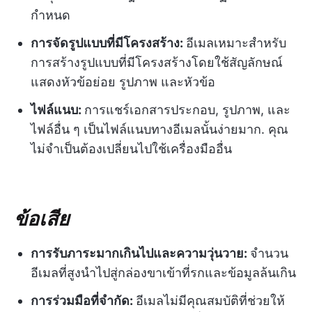
กำหนด
การจัดรูปแบบที่มีโครงสร้าง:
อีเมลเหมาะสำหรับ
การสร้างรูปแบบที่มีโครงสร้างโดยใช้สัญลักษณ์
แสดงหัวข้อย่อย รูปภาพ และหัวข้อ
ไฟล์แนบ:
การแชร์เอกสารประกอบ, รูปภาพ, และ
ไฟล์อื่น ๆ เป็นไฟล์แนบทางอีเมลนั้นง่ายมาก. คุณ
ไม่จำเป็นต้องเปลี่ยนไปใช้เครื่องมืออื่น
ข้อเสีย
การรับภาระมากเกินไปและความวุ่นวาย:
จำนวน
อีเมลที่สูงนำไปสู่กล่องขาเข้าที่รกและข้อมูลล้นเกิน
การร่วมมือที่จำกัด:
อีเมลไม่มีคุณสมบัติที่ช่วยให้