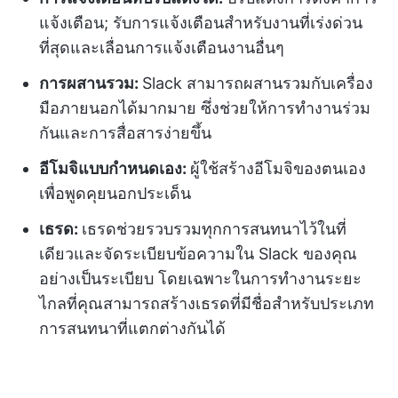
แจ้งเตือน; รับการแจ้งเตือนสำหรับงานที่เร่งด่วน
ที่สุดและเลื่อนการแจ้งเตือนงานอื่นๆ
การผสานรวม:
Slack สามารถผสานรวมกับเครื่อง
มือภายนอกได้มากมาย ซึ่งช่วยให้การทำงานร่วม
กันและการสื่อสารง่ายขึ้น
อีโมจิแบบกำหนดเอง:
ผู้ใช้สร้างอีโมจิของตนเอง
เพื่อพูดคุยนอกประเด็น
เธรด:
เธรดช่วยรวบรวมทุกการสนทนาไว้ในที่
เดียวและจัดระเบียบข้อความใน Slack ของคุณ
อย่างเป็นระเบียบ โดยเฉพาะในการทำงานระยะ
ไกลที่คุณสามารถสร้างเธรดที่มีชื่อสำหรับประเภท
การสนทนาที่แตกต่างกันได้