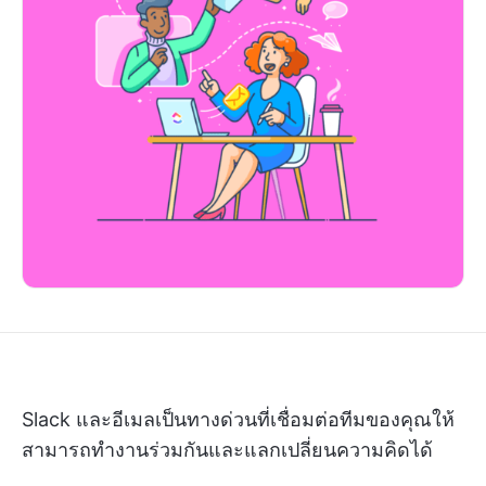
Slack และอีเมลเป็นทางด่วนที่เชื่อมต่อทีมของคุณให้
สามารถทำงานร่วมกันและแลกเปลี่ยนความคิดได้