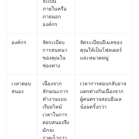
จะเป็น
ภายในหรือ
ภายนอก
องค์กร
องค์กร
จัดระเบียบ
จัดระเบียบอีเมลของ
การสนทนา
คุณให้เป็นโฟลเดอร์
ของคุณใน
และหมวดหมู่
ช่องทาง
เวลาตอบ
เนื่องจาก
เวลาการตอบกลับอาจ
สนอง
ลักษณะการ
แตกต่างกันเนื่องจาก
ทำงานแบบ
ผู้คนตรวจสอบอีเมล
เรียลไทม์
น้อยครั้งกว่า
เวลาในการ
ตอบสนองจึง
มักจะ
รวดเร็วกว่า