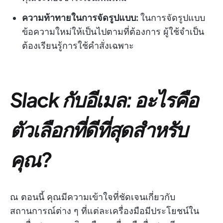
ความท้าทายในการจัดรูปแบบ:
ในการจัดรูปแบบ
ข้อความใหม่ให้เป็นไปตามที่ต้องการ ผู้ใช้จำเป็น
ต้องเรียนรู้การใช้คำสั่งเฉพาะ
Slack กับอีเมล: อะไรคือ
ตัวเลือกที่ดีที่สุดสำหรับ
คุณ?
ณ ตอนนี้ คุณมีความเข้าใจที่ชัดเจนเกี่ยวกับ
สถานการณ์ต่าง ๆ ที่แต่ละเครื่องมือมีประโยชน์ใน