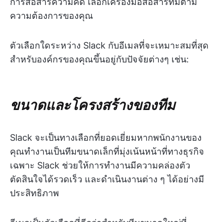
การสื่อสารความคิด เลือกเครื่องมือสื่อสารทีมตาม
ความต้องการของคุณ
ตัวเลือกใดระหว่าง Slack กับอีเมลที่จะเหมาะสมที่สุด
สำหรับองค์กรของคุณขึ้นอยู่กับปัจจัยต่างๆ เช่น:
ขนาดและโครงสร้างของทีม
Slack จะเป็นทางเลือกที่ยอดเยี่ยมหากพนักงานของ
คุณทำงานเป็นทีมขนาดเล็กที่มุ่งเน้นหน้าที่ทางธุรกิจ
เฉพาะ Slack ช่วยให้การทำงานมีความคล่องตัว
ตัดสินใจได้รวดเร็ว และดำเนินงานต่าง ๆ ได้อย่างมี
ประสิทธิภาพ