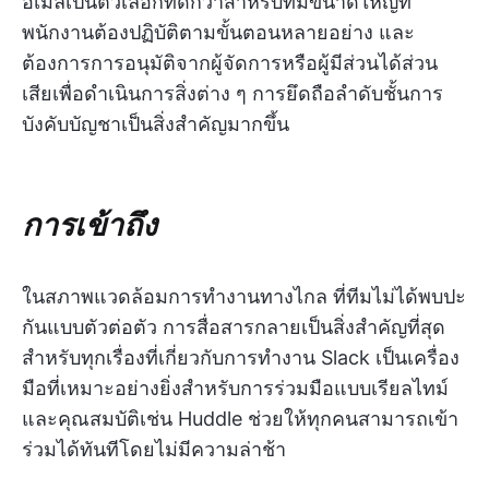
อีเมลเป็นตัวเลือกที่ดีกว่าสำหรับทีมขนาดใหญ่ที่
พนักงานต้องปฏิบัติตามขั้นตอนหลายอย่าง และ
ต้องการการอนุมัติจากผู้จัดการหรือผู้มีส่วนได้ส่วน
เสียเพื่อดำเนินการสิ่งต่าง ๆ การยึดถือลำดับชั้นการ
บังคับบัญชาเป็นสิ่งสำคัญมากขึ้น
การเข้าถึง
ในสภาพแวดล้อมการทำงานทางไกล ที่ทีมไม่ได้พบปะ
กันแบบตัวต่อตัว การสื่อสารกลายเป็นสิ่งสำคัญที่สุด
สำหรับทุกเรื่องที่เกี่ยวกับการทำงาน Slack เป็นเครื่อง
มือที่เหมาะอย่างยิ่งสำหรับการร่วมมือแบบเรียลไทม์
และคุณสมบัติเช่น Huddle ช่วยให้ทุกคนสามารถเข้า
ร่วมได้ทันทีโดยไม่มีความล่าช้า