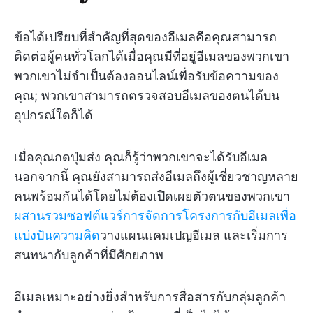
ข้อได้เปรียบที่สำคัญที่สุดของอีเมลคือคุณสามารถ
ติดต่อผู้คนทั่วโลกได้เมื่อคุณมีที่อยู่อีเมลของพวกเขา
พวกเขาไม่จำเป็นต้องออนไลน์เพื่อรับข้อความของ
คุณ; พวกเขาสามารถตรวจสอบอีเมลของตนได้บน
อุปกรณ์ใดก็ได้
เมื่อคุณกดปุ่มส่ง คุณก็รู้ว่าพวกเขาจะได้รับอีเมล
นอกจากนี้ คุณยังสามารถส่งอีเมลถึงผู้เชี่ยวชาญหลาย
คนพร้อมกันได้โดยไม่ต้องเปิดเผยตัวตนของพวกเขา
ผสานรวมซอฟต์แวร์การจัดการโครงการกับอีเมลเพื่อ
แบ่งปันความคิด
วางแผนแคมเปญอีเมล และเริ่มการ
สนทนากับลูกค้าที่มีศักยภาพ
อีเมลเหมาะอย่างยิ่งสำหรับการสื่อสารกับกลุ่มลูกค้า