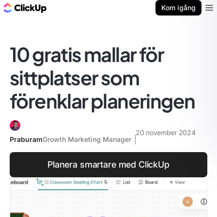
ClickUp-bloggen
Kom igång
Ope
10 gratis mallar för
sittplatser som
förenklar planeringen
20 november 2024
Praburam
Growth Marketing Manager
Planera smartare med ClickUp