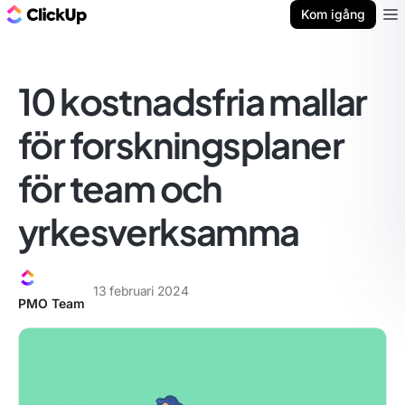
ClickUp-bloggen
Kom igång
Ope
10 kostnadsfria mallar
för forskningsplaner
för team och
yrkesverksamma
13 februari 2024
PMO Team