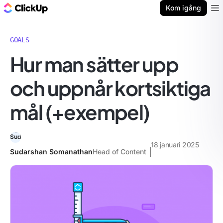
ClickUp-bloggen
Kom igång
Ope
GOALS
Hur man sätter upp
och uppnår kortsiktiga
mål (+exempel)
18 januari 2025
Sudarshan Somanathan
Head of Content