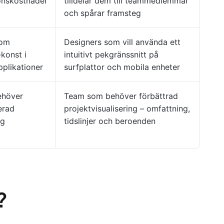
onskostnader
tilldelar dem till teammedlemmar
och spårar framsteg
som
Designers som vill använda ett
-konst i
intuitivt pekgränssnitt på
plikationer
surfplattor och mobila enheter
ehöver
Team som behöver förbättrad
erad
projektvisualisering – omfattning,
ng
tidslinjer och beroenden
?