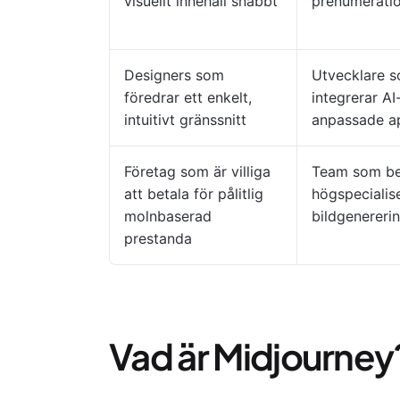
visuellt innehåll snabbt
prenumerati
Designers som
Utvecklare 
föredrar ett enkelt,
integrerar AI
intuitivt gränssnitt
anpassade ap
Företag som är villiga
Team som b
att betala för pålitlig
högspecialis
molnbaserad
bildgenereri
prestanda
Vad är Midjourney