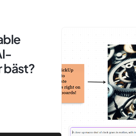
able
AI-
r bäst?