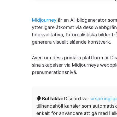
Midjourney
är en AI-bildgenerator som
ytterligare åtkomst via dess webbgräns
högkvalitativa, fotorealistiska bilder fr
generera visuellt slående konstverk.
Även om dess primära plattform är Di
sina skapelser via Midjourneys webbpla
prenumerationsnivå.
🧠 Kul fakta:
Discord var
ursprunglig
tillhandahöll kanaler som automatiskt
enkelt för användare att gå med i ell