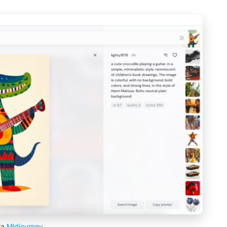
ia
Midjourney