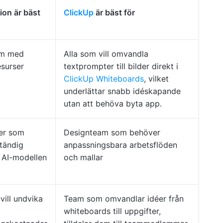
ion är bäst
ClickUp
är bäst för
am med
Alla som vill omvandla
esurser
textprompter till bilder direkt i
ClickUp Whiteboards
, vilket
underlättar snabb idéskapande
utan att behöva byta app.
er som
Designteam som behöver
ständig
anpassningsbara arbetsflöden
r AI-modellen
och mallar
vill undvika
Team som omvandlar idéer från
whiteboards till uppgifter,