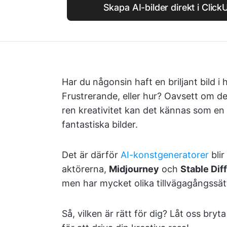
Skapa AI-bilder direkt i Clic
Har du någonsin haft en briljant bild 
Frustrerande, eller hur? Oavsett om det
ren kreativitet kan det kännas som en 
fantastiska bilder.
Det är därför
AI-konstgeneratorer
blir
aktörerna,
Midjourney
och
Stable Dif
men har mycket olika tillvägagångssätt 
Så, vilken är rätt för dig? Låt oss bry