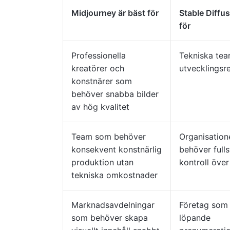
Midjourney är bäst för
Stable Diffus
för
Professionella
Tekniska te
kreatörer och
utvecklingsr
konstnärer som
behöver snabba bilder
av hög kvalitet
Team som behöver
Organisation
konsekvent konstnärlig
behöver full
produktion utan
kontroll öve
tekniska omkostnader
Marknadsavdelningar
Företag som 
som behöver skapa
löpande