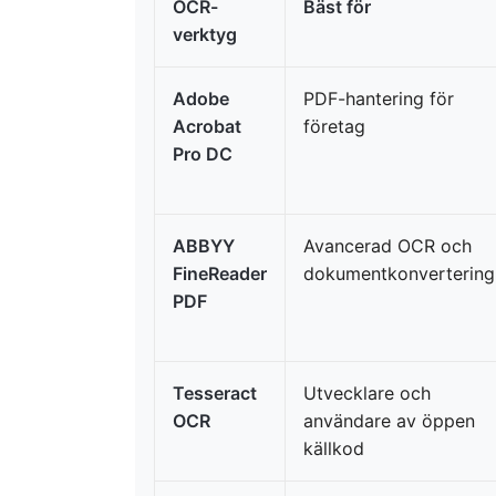
OCR-
Bäst för
verktyg
Adobe
PDF-hantering för
Acrobat
företag
Pro DC
ABBYY
Avancerad OCR och
FineReader
dokumentkonvertering
PDF
Tesseract
Utvecklare och
OCR
användare av öppen
källkod