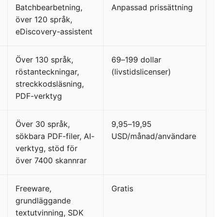
Batchbearbetning,
Anpassad prissättning
över 120 språk,
eDiscovery-assistent
Över 130 språk,
69–199 dollar
röstanteckningar,
(livstidslicenser)
streckkodsläsning,
PDF-verktyg
Över 30 språk,
9,95–19,95
sökbara PDF-filer, AI-
USD/månad/användare
verktyg, stöd för
över 7400 skannrar
Freeware,
Gratis
grundläggande
textutvinning, SDK