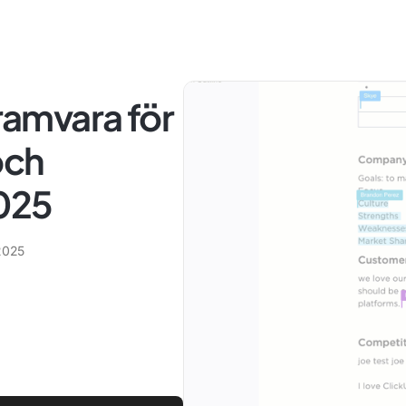
amvara för
och
025
2025