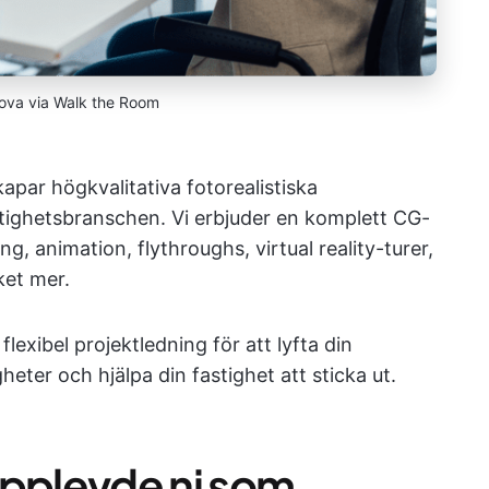
sova via Walk the Room
par högkvalitativa fotorealistiska
stighetsbranschen. Vi erbjuder en komplett CG-
ng, animation, flythroughs, virtual reality-turer,
ket mer.
exibel projektledning för att lyfta din
eter och hjälpa din fastighet att sticka ut.
upplevde ni som