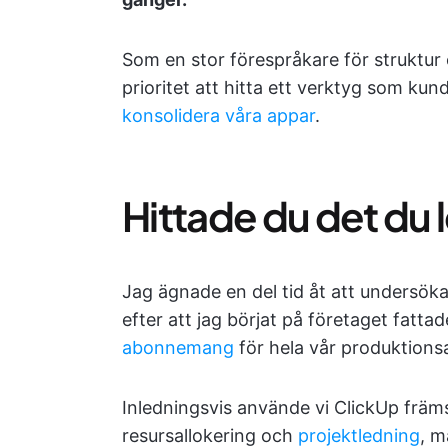
Som en stor förespråkare för struktur o
prioritet att hitta ett verktyg som ku
konsolidera våra appar
.
Hittade du det du 
Jag ägnade en del tid åt att undersök
efter att jag börjat på företaget fattad
abonnemang
för hela vår produktions
Inledningsvis använde vi ClickUp främs
resursallokering och
projektledning
, m