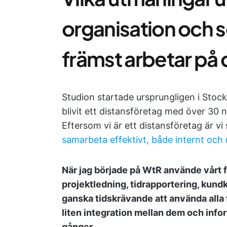
organisation och 
främst arbetar på 
Studion startade ursprungligen i Stoc
blivit ett distansföretag med över 30 n
Eftersom vi är ett distansföretag är v
samarbeta effektivt, både internt och
När jag började på WtR använde vårt f
projektledning, tidrapportering, kun
ganska tidskrävande att använda alla 
liten integration mellan dem och info
gånger.