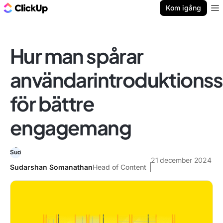
ClickUp-bloggen
Kom igång
Ope
Hur man spårar
användarintroduktionsst
för bättre
engagemang
21 december 2024
Sudarshan Somanathan
Head of Content