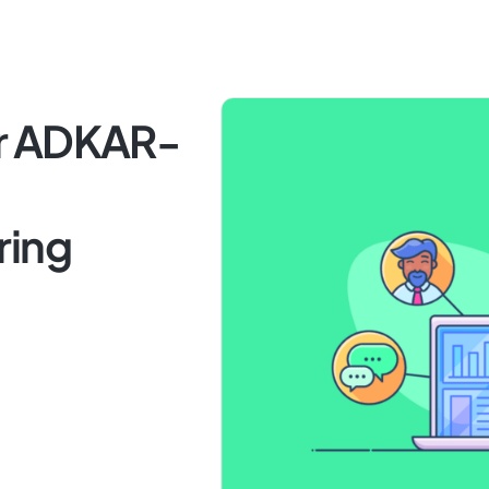
r ADKAR-
ring