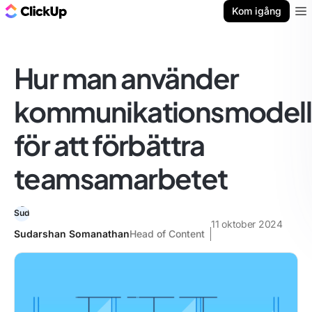
ClickUp-bloggen
Kom igång
Ope
Hur man använder
kommunikationsmodell
för att förbättra
teamsamarbetet
11 oktober 2024
Sudarshan Somanathan
Head of Content