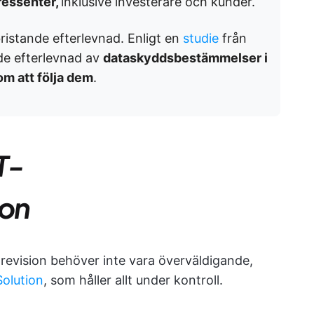
tressenter,
inklusive investerare och kunder.
bristande efterlevnad. Enligt en
studie
från
de efterlevnad av
dataskyddsbestämmelser i
m att följa dem
.
T-
ion
evision behöver inte vara överväldigande,
olution
, som håller allt under kontroll.