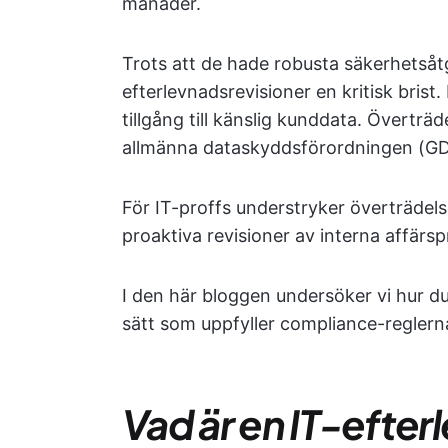
månader.
Trots att de hade robusta säkerhetsåt
efterlevnadsrevisioner en kritisk brist.
tillgång till känslig kunddata. Överträd
allmänna dataskyddsförordningen (GD
För IT-proffs understryker överträde
proaktiva revisioner av interna affärsp
I den här bloggen undersöker vi hur d
sätt som uppfyller compliance-reglerna
Vad är en IT-efter