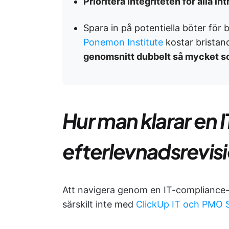
Prioritera integriteten för alla in
Spara in på potentiella böter för 
Ponemon Institute
kostar bristan
genomsnitt dubbelt så mycket so
Hur man klarar en I
efterlevnadsrevis
Att navigera genom en IT-compliance-r
särskilt inte med
ClickUp IT och PMO S