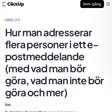
ClickUp-bloggen
Kom igång
Ope
WORKLIFE
Hur man adresserar
flera personer i ett e-
postmeddelande
(med vad man bör
göra, vad man inte bör
göra och mer)