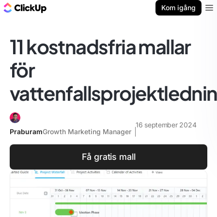
ClickUp-bloggen
Kom igång
Ope
11 kostnadsfria mallar
för
vattenfallsprojektledni
16 september 2024
Praburam
Growth Marketing Manager
Få gratis mall