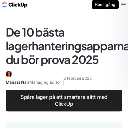
ClickUp-bloggen
Kom igång
Ope
De 10 bästa
lagerhanteringsapparn
du bör prova 2025
3 februari 2025
Manasi Nair
Managing Editor
Spåra lager på ett smartare sätt med
ClickUp