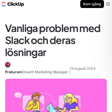
ClickUp-bloggen
Kom igång
Ope
Vanliga problem med
Slack och deras
lösningar
15 augusti 2024
Praburam
Growth Marketing Manager